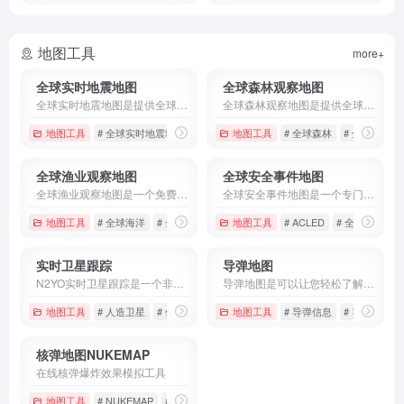
地图工具
more+
全球实时地震地图
全球森林观察地图
全球实时地震地图是提供全球地震数据的数据平台，用户可以免费直接查询实时地震数据、地图展示、历史地震记录等
全球森林观察地图是提供全球森林在线监测的工具，它可以提供数据和技术，帮助人类更好的管理和保护好森林资源。
地图工具
# 全球实时地震地图
# 地震数据
地图工具
# 地震预测
# 全球森林
# 全球森林
全球渔业观察地图
全球安全事件地图
全球渔业观察地图是一个免费观察全球海洋渔业的在线平台，用户可以同过它来获取到全球渔业实时捕鱼活动。
全球安全事件地图是一个专门研究全球安全事件的数据库，是提供关于全球不稳定地区的不安全事件的详细数据。
地图工具
# 全球海洋
# 全球渔业观察地图
地图工具
# 海洋渔业
# ACLED
# 全球安全事
实时卫星跟踪
导弹地图
N2YO实时卫星跟踪是一个非常受欢迎的地图工具，很多应用都可以看到它的身影，如地图、位置定位、追踪卫星等。
导弹地图是可以让您轻松了解导弹射程、精度和弹头尺寸之间的关系。它是专门为帮助了解核弹头和远程导弹的威力而开发的。
地图工具
# 人造卫星
# 位置
# 卫星
地图工具
# 导弹信息
# 导弹地图
核弹地图NUKEMAP
在线核弹爆炸效果模拟工具
地图工具
# NUKEMAP
# 地图工具
# 核弹地图