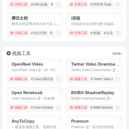
文档工具
# office在线
# 印象笔记
# 在线办公软件
文档工具
# PDF24 Tools
# PDF
腾讯文档
i排版
腾讯文档是腾讯推出的可多人协作的在线文档办公工具，可同时编辑Word、Excel和PPT文档，云端实时保存。
i排版是知名的微信图文编辑器，几百万用户的共同选择，专业好用的公众号文章排版工具；i排版为新媒体运营者提供图文排版，SVG黑科技排版等排版功能。
文档工具
# 办公文档
# 协同编辑
# 在线编辑
文档工具
# i排版
# 公众号文章美
视频工具
more+
OpenReel Video
Twitter Video Downloader
OpenReel Video是一款 100% 开源、浏览器原生运行的专业级视频编辑器，被誉为“免费的 CapCut 专业替代品”。无需安装、无需上传、无需账号，零成本即可享受 DaVinci 级色彩调色、AI 字幕、3D 变换、多轨混音等专业功能，真正实现“EDIT WITHOUT LIMITS”——编辑无极限。
Twitter Video Downloader 是一个专业且高效的在线推特视频下载工具。
视频工具
# CapCut替代品
# OpenReel Video
视频工具
# 开源视频编辑
# Twitter Video Downloader
Open Notebook
BiliBili ShadowReplay
Open Notebook 是一款免费且开源的笔记管理平台，专为提升笔记组织的灵活性与完整性而设计。
BiliBili ShadowReplay 是一款集直播捕捉、回放、剪辑与字幕生成于一体的多功能软件。
视频工具
# Open Notebook
# 便捷笔记软件
视频工具
# 免费笔记管理
# BiliBili ShadowReplay
#
AnyToCopy
Powtoon
一键提取视频文案、视频转音频MP3、视频去水印、图片去水印、Live去水印。支持抖音、小红书等50+平台，AI智能识别，批量下载，免费使用。
Powtoon 是一款在线动画视频与演示制作平台，凭借直观的拖拽式编辑界面和海量的模板库，帮助用户把静态 PPT 或文字内容快速转化为富有动感的短视频和动画演示。