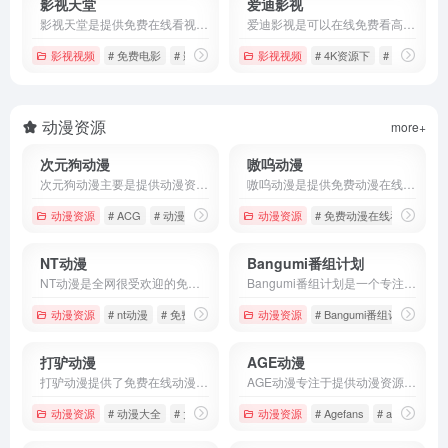
影视天堂
爱迪影视
影视天堂是提供免费在线看视频的影视资源网站，网页资源非常多，涵盖多种类型的影视作品，包括动作片、喜剧片、爱情片、科幻片等，满足不同用户的观影需求。
爱迪影视是可以在线免费看高清影视资源的平台，它网页的资源涵盖了电影、电视剧、动漫、综艺等各类内容。
影视视频
# 免费电影
# 影视天堂
# 最新电影
影视视频
# 4K资源下
# 爱迪影视
动漫资源
more+
次元狗动漫
嗷呜动漫
次元狗动漫主要是提供动漫资源下载和分享的平台，网页的内容丰富多样，包含漫画、动画、轻小说等。
嗷呜动漫是提供免费动漫在线看的动漫资源平台，网页涵盖的资源页很多，如日漫、国漫、韩漫、剧场漫等。
动漫资源
# ACG
# 动漫下载
# 动漫图片
动漫资源
# 免费动漫在线看
# 动
NT动漫
Bangumi番组计划
NT动漫是全网很受欢迎的免费动漫资源的在线看平台，资源也很丰富，包含国漫、日漫、欧美漫、韩漫等。
Bangumi番组计划是一个专注于动漫、游戏、轻小说等ACG领域的二次元社区平台，用户可以通过该平台浏览、讨论、评分和收藏各种作品。
动漫资源
# nt动漫
# 免费动漫在线看
动漫资源
# 动漫在线看
# Bangumi番组计划
# 
打驴动漫
AGE动漫
打驴动漫提供了免费在线动漫平台，拥有海量的资源，如国产动漫、欧美动漫、动漫电影等，满足不同用户的需求。
AGE动漫专注于提供动漫资源在线看的平台，网页是完全免费提供最新番剧、经典老番、日本动漫、国产动漫、欧美动漫等。
动漫资源
# 动漫大全
# 大千视
# 打驴动漫
动漫资源
# Agefans
# age动漫
#