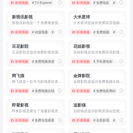
影视视频
# TV Explorer
# 影视资源
# 日韩剧
影视视频
# 免费电影
# 在线电影
新视讯影视
大米星球
新视讯影视是一个免费播放视频资源的在线播放平台，它免费提供了这些资源的播放，如免费的VIP电视资源、最新电影、热门综艺、动漫视频等。
大米星球是提供免费高清视频资源的网站，网站资源每天都会更新，包含各种各样的资源，如电影、动漫、综艺、电视剧、短剧等，满足不同用户的需求。
影视视频
# 动漫视频
# 在线播放
# 新视讯影视
影视视频
# 免费视频
# 在线电影网
豆花影院
花姐影视
豆花影院是提供免费影视资源在线播放的在线平台，内容丰富包含了电影、电视剧、动漫、综艺等多种类型的视频内容。
花姐影视是提供免费高清影视资源的播放软件，网页内资源丰富，包括电影、电视剧、动漫、综艺等件。
影视视频
# 免费视频资源
# 影视资源
影视视频
# 视频在线看
# 手机看电影
# 手机看电
网飞猫
金牌影院
网飞猫是一款专为影视爱好者设计的免费追剧软件，提供了海量的影视资源
金牌影院是提供免费视频在线看的平台，网页的内容涵盖了大陆、港澳台、日韩、欧美等地区的优秀影视作品，包括电影、电视剧、综艺、动漫等多种类型，满足不同用户的观影需求。
影视视频
# 免费视频在线看
# 网飞猫
影视视频
# 视频在线看
# 免费电影网站
# 免费
即看影视
追影猫
即看影视是聚合了海量影视资源的平台，不管是热播电视剧、电影、综艺、动漫还是纪录片等，都可以在平台找到。
追影猫是提供影视资源在想观看的平台，它的资源非常多，包含电影、电视剧、综艺、动漫、纪录片等。
影视视频
# 免费在线观看下载
# 即看影视
影视视频
# 好看的电影电视剧
# 在线影视
# 在线观看