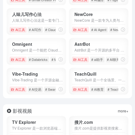
人味儿写作心法
NewCore
人味儿写作心法这是一套专门为大语言模型（LLM）定制的“去 AI 味”高级提示词（Prompt）与写作方法论仓库。
NewCore 是一款专为人类与AI Agent打造的安全优先身份平台。它不再是传统“访问提供”工具，而是从根本上解决身份发现、安全防护和全生命周期治理的问题，帮助企业安全、顺畅地拥抱AI代理时代。
AI工具
# AI写作
# Claude
# 人味儿写作心法
AI工具
# AI Agent
# NewCore
#
Omnigent
AstrBot
Omnigent 是一个能把 Claude Code、Codex、Pi 等不同家族的 AI 智能体打包、串联并统一控管的超级平台。 它的出现，意味着 AI 工程正迈入像 Kubernetes 管理容器一样的“多 Agent 舰队管理时代”。
AstrBot 是一个开源的多平台 AI 聊天机器人及 Agent（智能体）系统框架。它的核心使命，就是将复杂的底层大型语言模型，无缝连接到你最常用的社交和协同办公软件中。
AI工具
# Databricks
# MetaHarness
AI工具
# Omnigent
# ai助手
# AI聊天
# AstrB
Vibe-Trading
TeachQuill
Vibe-Trading 是一个开源金融研究Agent，专为量化研究、策略回测和投资分析设计。
TeachQuill 是一个全场景、一站式 AI 智能化教育与备课辅助平台。
AI工具
# AI交易
# Swarm智能
# Vibe-Trading
AI工具
# AI教育
# TeachQuill
# 
影视视频
more+
TV Explorer
搜片.com
TV Explorer 是一款浏览器端的免费电视探索平台，收录了超过 10,000 个 来自世界各地的免费直播频道。你不需要安装任何 App，也不用注册账号，直接打开网站就能尽情浏览。
搜片.com是提供影视资搜索的网站，它会提供影视资源在线观看和在线下载等，满足不同用户的需求。