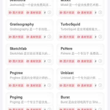
Jeshoots是一个提供免费高清摄影图片素材的网站，平台上的图片以真实场景摄影为主，涵盖生活方式、办公场景、科技设备、旅行、美食等多个常见主题。
Mixkit 是一个提供免费艺术图片、图案和插画的资源网站，主打“可商用、无版权烦恼”。
图片资源
素材资源
# Jeshoots
# 图片下载
图片资源
# 图片素材
素材资源
# Mixkit
#
Gratisography
TurboSquid
Gratisography 是一个非传统的免费高清摄影图库网站
TurboSquid 是全球规模最大、历史最悠久的 3D 模型素材交易平台之一。
图片资源
素材资源
# Gratisography
图片资源
# 创意摄影
素材资源
# 商用素材
# 3D建模
Sketchfab
PxHere
Sketchfab 是目前全球最大的在线 3D、VR（虚拟现实）和 AR（增强现实）内容发布、分享与买卖平台，被誉为 3D 界的 YouTube。
PxHere 是一个专注于 免费高质量图片 的海外素材库，凭借 CC0 公共领域授权，所有图片均可 无限制商用，无需署名或获取额外许可。
图片资源
素材资源
# 3D展示
# 3D模型
图片资源
# 3D素材
素材资源
# Pxhere
Pngtree
Unblast
Pngtree 是面向全球设计师的创意素材平台，专注于提供透明背景的 PNG、矢量（AI/EPS）以及 PSD、模板等多种格式的高质量设计资源。
Unblast 是一个专为设计师、创意工作者打造的 免费高质量设计资源平台，在业内被视为「一站式灵感库」和「省时利器」。
图片资源
素材资源
# Pngtree
# 创意素材
图片资源
# 图片素材
素材资源
# Unblast
Pngimg
Burst
Pngimg 是一个专注于提供免费透明背景 PNG 素材的非营利性图片库，深受平面设计、网页开发和内容创作者的青睐。
Burst 是由全球电商平台 Shopify 打造的免费高质量图片库，专注为商家、设计师、内容创作者提供可直接商用的高清摄影素材。
图片资源
素材资源
# Pngimg
# 素材图片
图片资源
# 素材资源
素材资源
# Burst
#