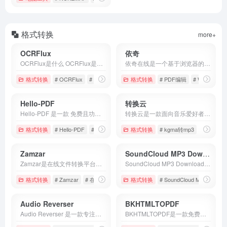
格式转换
more+
OCRFlux
依奇
OCRFlux是什么 OCRFlux是一款轻量级且功能强大的多模态文档解析工具，专门用于将复杂的PDF文件转换为Markdown格式。
依奇在线是一个基于浏览器的综合性在线工具平台，它集成了文档转换、图像处理、OCR文字识别、PDF编辑等多种实用功能。
格式转换
# OCRFlux
# OCR识别
# PDF转Markdown
格式转换
# PDF编辑
# Word转换
Hello-PDF
转换云
Hello‑PDF 是一款 免费且功能丰富的在线/移动端 PDF 处理工具集合，面向学生、职场人士以及日常文档管理需求的所有用户。
转换云是一款面向音乐爱好者的在线音频格式转换平台。
格式转换
# Hello-PDF
# pdf文件处理器
格式转换
# pdf文档
# kgma转mp3
# mflac在
Zamzar
SoundCloud MP3 Downloader
Zamzar是在线文件转换平台，凭借“无需下载、即点即转”的极简体验，成为全球用户常用的文件格式转换工具。
SoundCloud MP3 Downloader 是一个soundcloud音乐下载保存为mp3的在线工具，能够帮助我们将自己喜欢的soundcloud音乐或播放列表下载到本地，以便于离线收听。
格式转换
# Zamzar
# 在线免费转换
# 文件转换
格式转换
# SoundCloud MP3 Downlo
Audio Reverser
BKHTMLTOPDF
Audio Reverser 是一款专注于音频倒放的在线工具/移动应用，能够快速将任意音频文件逆向播放，帮助用户在创作、学习或娱乐中轻松探索倒放音效的独特魅力。
BKHTMLTOPDF是一款免费开源的 HTML 转 PDF 解决方案，专为快速生成高质量 PDF 文档而设计。