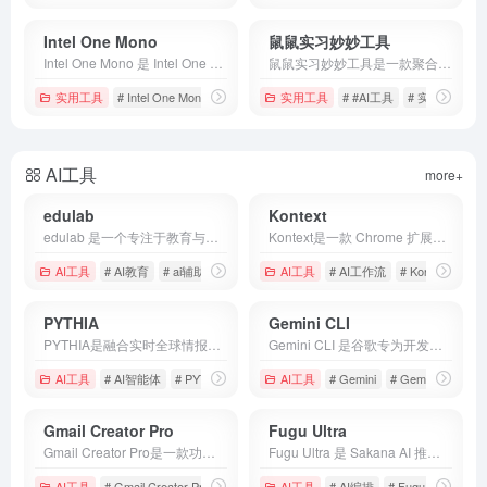
Intel One Mono
鼠鼠实习妙妙工具
Intel One Mono 是 Intel One 字体家族中的等宽字体版本，专门为开发者、工程师以及技术工作者设计。与传统等宽字体相比，Intel One Mono 更注重代码可读性和长时间阅读体验。其设计目标是在保证字符统一宽度的同时，让各种容易混淆的字符更加容易区分。
鼠鼠实习妙妙工具是一款聚合了简历优化、面试话术模拟、大厂薪资/背调避坑指南的全能型 AI 辅助求职工具。
实用工具
# Intel One Mono
# IntelOneMono
实用工具
# VSCode配置
# #AI工具
# 实习工具
AI工具
more+
edulab
Kontext
edulab 是一个专注于教育与科研实验场景的开源 AI 应用平台。该项目旨在将先进的大语言模型（LLM）能力与日常教学、学习、练习及科研需求深度融合，为用户打造一个开箱即用、高度可定制的“智慧教育实验室”。
Kontext是一款 Chrome 扩展，能捕获任意 ChatGPT 或 Claude 对话，提炼成可移植的“kontext”（上下文包），一键迁移到另一个 AI 继续对话。
AI工具
# AI教育
# ai辅助教育
# edulab
AI工具
# AI工作流
# Kontext
# 
PYTHIA
Gemini CLI
PYTHIA是融合实时全球情报仪表盘 Osiris 和群智预测引擎 MiroFish，通过本地运行的 Ollama LLM，实现“一键获取地球实时状态 + 多时间尺度预测”。
Gemini CLI 是谷歌专为开发者和终端爱好者打造的交互式命令行 AI 工具（REPL 独立环境）。它不仅是一个可以聊天的命令行，更是一个拥有“手和脚”的本地 AI 助手，完美支持拥有 1M（100万）超大上下文窗口 的最新 Gemini 3 系列模型，在终端里直接帮你重构代码、分析长文本和自动化运维。
AI工具
# AI智能体
# PYTHIA
# 实时情报
AI工具
# Gemini
# Gemini CLI
#
Gmail Creator Pro
Fugu Ultra
Gmail Creator Pro是一款功能丰富的自动化工具...
Fugu Ultra 是 Sakana AI 推出的新一代开源推理模型项目,通过自动化算法，将多个优秀开源模型的能力进行组合、筛选和优化，最终形成一个综合性能更强的新模型。
AI工具
# Gmail Creator Pro
# Gmail账号
AI工具
# Gmail资源
# AI编排
# Fugu Ultra
# S