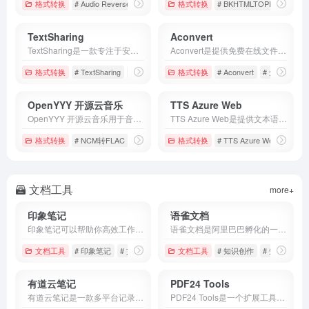
格式转换
# Audio Reverser
# 音乐逆放音乐
格式转换
# 音频制作工具
# BKHTMLTOPDF
# 文
TextSharing
Aconvert
TextSharing是一款专注于安全与隐私的在线文本托管服务。用户可将任意文字快速上传，系统会自动生成不可预测的短链，防止外部搜索引擎抓取。
Aconvert是提供免费在线文件格式转换工具，支持文档、图片、音频、视频、电子书等多种类型的相互转换。
格式转换
# TextSharing
# 文字转换
# 文本分享
格式转换
# Aconvert
# 免费格式转
OpenYYY 开源云音乐
TTS Azure Web
OpenYYY 开源云音乐用于音乐格式转换的在线工具，它提供的转换格式为 MP3、FLAC、OGG、M4A 和 WAV 等。
TTS Azure Web是提供文本语音转换的在线工具，网页都是免费使用的，用户可以直接在网页输入自己需要转换为语音的文字，点击转换就可以了。
格式转换
# NCM转FLAC
# OpenYYY 开源云音乐
格式转换
# TTS Azure Web
# QMC转MP3
# 文
文档工具
more+
印象笔记
语雀文档
印象笔记可以帮助你高效工作、学习与生活。支持无缝多端同步，快速保存微信、微博、网页等内容，一站式完成信息的收集备份、高效记录、分享和永久保存。
语雀文档是阿里巴巴孵化的一个专业的云端知识库，是体验科技理念的一款创新产品，并且还是经过了10万阿里员工进行文档编写、知识沉淀的标配。
文档工具
# 印象笔记
# 文档工具
# 文档记录
文档工具
# 知识创作
# 知识协同
有道云笔记
PDF24 Tools
有道云笔记是一款多平台记录工具，支持扫描、语音、Markdown、收藏等多种记录方式，内容多端实时同步。
PDF24 Tools是一个扩展工具集，可以让你更有效率地处理PDF及其他类型文件，如PDF文件合并，PDF分割，PDF编辑等。