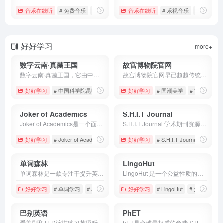
音乐在线听
# 免费音乐
# 千千音乐
# 在线听歌
音乐在线听
# 乐视音乐
# 华语音乐
好好学习
more+
数字云南·真菌王国
故宫博物院官网
数字云南·真菌王国，它由中国科学院昆明植物研究所建设，是一个集科研、科普、数字化展示于一体的真菌数据库，让大众能够更加直观地认识云南丰富的真菌资源。
故宫博物院官网早已超越传统博物馆网站的定位，成为一座**永不闭馆的数字紫禁城**。它将186万余件珍贵藏品、恢弘古建筑群与现代数字技术深度融合，为全球用户提供沉浸式、互动式文化体验。
好好学习
# 中国科学院昆明植物研究所
好好学习
# 云南野生菌数字百科全书
# 国潮美学
# 宝藏网站推
# 数字
Joker of Academics
S.H.I.T Journal
Joker of Academics是一个面向学术研究者的期刊成果发布与展示平台。它聚焦于学术内容的高效传播与共享，致力于缩短科研成果从完成到被看见的时间，让知识流动更加顺畅。
S.H.I.T Journal 学术期刊资源网站。该平台致力于为用户提供便捷的学术期刊查询与资源获取渠道，帮助研究者更高效地查找和了解各类学术期刊信息。
好好学习
# Joker of Academics
# 学术期刊
好好学习
# 学术资源
# S.H.I.T Journal
# 学术
单词森林
LingoHut
单词森林是一款专注于提升英语阅读效率与词汇积累的智能辅助工具。
LingoHut 是一个公益性质的在线外语学习平台，旨在通过简洁直观的课程设计，帮助用户利用碎片化时间快速掌握多种外语。
好好学习
# 单词学习
# 单词森林
# 英语学习网页
好好学习
# LingoHut
# 免费工具
巴别英语
PhET
看美剧和TED演讲练习英语听力和口语，海量免费资源，单句复读、灵活中英字幕设置等专为英语学习设计的功能
hET是全球最权威的免费 STEM 互动仿真平台，涵盖物理、化学、生物、地球科学与数学 170+ 模拟实验。