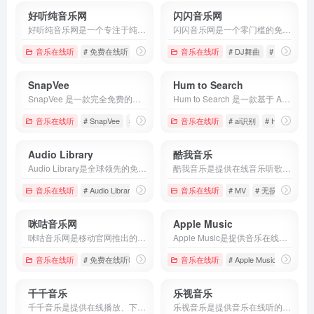
好听纯音乐网
闪闪音乐网
好听纯音乐网是一个专注于纯音乐的在线免费收听、分享、试听、欣赏、推荐与排行的综合性网站。
闪闪音乐网是一个零门槛的免费MP3/MP4资源站，收录华语、欧美、DJ、儿歌等数万首曲目，支持在线试听与直链下载，无需注册、无广告、无水印。
音乐在线听
# 免费在线听
# 免费音乐
音乐在线听
# 减压放松
# DJ舞曲
# mp3下载
SnapVee
Hum to Search
SnapVee 是一款完全免费的在线下载工具，支持抖音、TikTok、Bilibili、YouTube、小红书、Instagram、快手、Twitter/X、Facebook 等主流社交平台的高清视频与图片，无需注册即可使用。
Hum to Search 是一款基于 AI 的音乐识别平台，支持用户通过哼唱、歌唱或直接播放周围的音频来快速定位歌曲名称。
音乐在线听
# SnapVee
# 下载工具
# 免费下载视频
音乐在线听
# ai识别
# Hum to Sea
Audio Library
酷我音乐
Audio Library是全球领先的免版权音乐平台之一，专为创作者提供高质量、可商用的音乐资源。
酷我音乐是提供在线音乐听歌的网页，提供的音乐也多种多样，提供的功能也多，如免费听歌、无损音质、离线下载等，满足用户的不同需求。
音乐在线听
# Audio Library
# 音乐下载
音乐在线听
# 音乐素材
# MV
# 无损音乐
# 
咪咕音乐网
‎Apple Music
咪咕音乐网是移动官网推出的音乐网，提供音乐首发、高品质音乐试听、彩铃订购、歌曲下载、铃音管理、音乐电台、音乐视频等一站式音乐服务。
Apple Music是提供音乐在线收听服务的平台，用户可以通过该平台在线播放无损音频音乐、下载歌曲并离线播放。
音乐在线听
# 免费在线听歌
# 免费音乐下载
音乐在线听
# 咪咕音乐网
# ‎Apple Music
# 免费
千千音乐
乐视音乐
千千音乐是提供在线播放、下载、搜索、榜单、电台、歌单、云端收藏等服务，曲库覆盖流行、古典、独立等多种正版音乐，支持无损音质播放和智能推荐。
乐视音乐是提供音乐在线听的网站，包含的资源很多，如最全最新的MV、现场、纪录片、原创节目等高品质音乐视频内容。