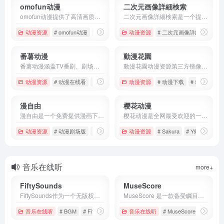
omofun动漫
二次元画像詳細検索
omofun动漫提供了高清画质和海量动漫资源的网站，包含了国漫，日漫，美漫等，而且网站还会每天更新动漫资源，满足不同用户的不同需求。
二次元画像詳細検索是一个提供动漫图片就可以搜索到对应来源的动漫的一个在线检索工具，它支持2种检索方式，一个是网络来源图片，一个是自有图片检索。
动漫资源
# omofun动漫
# omofun番剧
动漫资源
# 动漫在线看
# 二次元画像詳細検索
#
番薯动漫
動漫花園
番薯动漫涵盖TV番剧、剧场版、4K分区、欧美动漫等多种类型，资源丰富，分类详细。每日更新大量精彩动漫资源，确保用户能够第一时间观看到最新的动漫内容。
動漫花園动漫资源第三方镜像资源网站，动漫资源超级丰富，包含动漫字幕资源，动漫资源，动漫电影资源等。
动漫资源
# 动漫在线看
# 动漫资源
# 番薯动漫
动漫资源
# 动漫下载
# 动漫资源
漫自由
樱花动漫
漫自由是一个免费提供漫画下载的网站，它主要漫画资源为日漫、港漫、欧美等，满足漫画用户的各种需求。
樱花动漫是全网最受欢迎的一个动漫资源网站，它拥有上万集高清晰画质的在线动漫，如日本动漫、动漫电影、国产动漫、亲子动漫，它还有动漫真人版、动漫专题等资源。
动漫资源
# 动漫剧场版
# 动漫资源
# 日漫
动漫资源
# Sakura
# Y站
# 免费
音乐在线听
more+
FiftySounds
MuseScore
FiftySounds作为一个无版权背景音乐推荐平台，为创作者提供了丰富、安全的音乐资源，让内容创作更加轻松。
MuseScore 是一款备受瞩目的免费开源制谱软件，同时也是一个庞大的云端乐谱分享平台。
音乐在线听
# BGM
# FiftySounds
# 下载免费音乐
音乐在线听
# MuseScore
# 乐谱