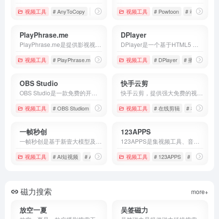
视频工具
# AnyToCopy
# 图片去水印
视频工具
# 图片水印提取
# Powtoon
# 动态视频
PlayPhrase.me
DPlayer
PlayPhrase.me是提供影视视频查找的网页，用户只需要输入任意电影或电视剧台词，平台即可在几秒内检索出包含该短语的所有视频片段，支持即时播放，适合语言学习、电影研究、短视频创作等场景。
DPlayer是一个基于HTML5 的开源视频播放器，支持多种视频格式和媒体协议，包含MP4、WebM、FLV、HLS、MPEG DASH、WebTorrent 等，它还支持弹幕播放、清晰度切换、倍速播放、截图功能等。
视频工具
# PlayPhrase.me
# 免费电影
视频工具
# 电影资源
# DPlayer
# 播放软件
OBS Studio
快手云剪
OBS Studio是一款免费的开源视频录制和直播软件，可广泛用于游戏直播，Twitch，B站，教育内容创作等多个场景和不同领域。
快手云剪，提供强大免费的视频剪辑编辑软件、海量视频、图片、音频版权素材等
视频工具
# OBS Studiom
# 开源软件
视频工具
# 直播录制
# 在线剪辑
# 在线编辑
一帧秒创
123APPS
一帧秒创是基于新壹大模型及秒创AIGC引擎的智能AI内容生成平台，包含AI数字人、AI帮写、AI视频、AI作画等AIGC工具，可将百家号、公众号、头条号、搜狐号、新浪微博、小红书等文章一键转视频，一键生成数字人播报视频。
123APPS是集视频工具、音频工具、PDF转换、转换器于一体的在线工具集合平台，它提供的工具都是完全免费的，不需要注册的。
视频工具
# AI短视频
# AI视频生成
# AI配音
视频工具
# 123APPS
# PDF转换
磁力搜索
more+
放空一夏
吴签磁力