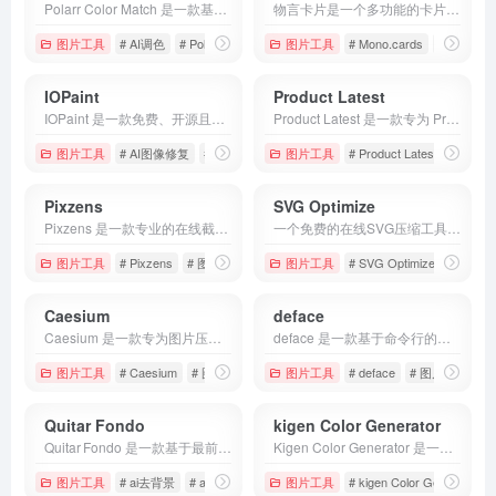
Polarr Color Match 是一款基于人工智能技术的在线调色复制工具。
物言卡片是一个多功能的卡片在线制作平台。它通过精美的视觉模版，将网页链接、社交动态、音乐播放器、代码片段甚至是个人名片转化为可分享的图片。
图片工具
# AI调色
# Polarr ColorMatch
图片工具
# 图片处理
# Mono.cards
# 图文卡片
IOPaint
Product Latest
IOPaint 是一款免费、开源且完全可自托管的 AI 图像处理工具。
Product Latest 是一款专为 Product Hunt 用户设计的卡片美化与生成工具。它能够自动提取 Product Hunt 上的产品链接信息，并将其转化为具有设计感的可视化展示卡片。
图片工具
# AI图像修复
# IOPaint
# 开源工具
图片工具
# Product Latest
# 卡片
Pixzens
SVG Optimize
Pixzens 是一款专业的在线截图美化与编辑处理工具。它打破了传统截图工具只管抓取的局限，将重点放在了后续的视觉包装上。
一个免费的在线SVG压缩工具，可以压缩您的SVG文件并使其更小， 全程数据不落地，保护您的数据安全，适合企业级使用。
图片工具
# Pixzens
# 图片处理
# 图片编辑
图片工具
# SVG Optimize
# SV
Caesium
deface
Caesium 是一款专为图片压缩与优化设计的免费软件，面向摄影师、博客作者、网站管理员以及普通用户。
deface 是一款基于命令行的轻量级开源软件，能够在视频或图片中自动识别人脸并进行匿名化处理。
图片工具
# Caesium
# 图片压缩
# 图片处理
图片工具
# deface
# 图片人脸去除
Quitar Fondo
kigen Color Generator
Quitar Fondo 是一款基于最前沿 AI 技术的在线工具，专注于一键自动去除图像背景，能够快速生成专业级的透明背景效果，适合设计、商品展示、社交媒体等多种场景使用。
Kigen Color Generator 是一款专为设计师、前端开发者和创意工作者打造的在线配色工具，凭借智能算法和丰富的系统预设，帮助用户在几分钟内生成专业、可落地的配色方案。
图片工具
# ai去背景
# ai图片编辑
# Quitar Fondo
图片工具
# kigen Color Generator