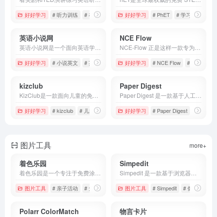
好好学习
# 听力训练
# 在线教育
# 巴别英语
好好学习
# PhET
# 学习平台
# 
英语小说网
NCE Flow
英语小说网是一个面向英语学习者的免费在线英文原版小说阅读平台，无需注册即可畅读。
NCE-Flow 正是这样一款专为 新概念英语学习者 打造的开源点读工具，用极简方式实现句子级播放、双语切换和倍速控制，帮助学习更专注、更系统。
好好学习
# 小说英文
# 英文名著
# 英语名著
好好学习
# NCE Flow
# 学习资源
kizclub
Paper Digest
KizClub是一款面向儿童的免费线上学习乐园，汇聚了字母认知、发音训练、视觉词汇、故事互动、手工创作等多元化教育内容，旨在通过轻松有趣的环境激发孩子的学习热情，提升语言表达和认知能力。
Paper Digest 是一款基于人工智能的学术文献检索与摘要生成平台，专为科研人员、学生和行业分析师设计，帮助用户在海量文献中快速定位核心信息并生成高质量的文献综述。
好好学习
# kizclub
# 儿童英语学习
# 免费在线学习
好好学习
# Paper Digest
# 免费学
图片工具
more+
着色乐园
Simpedit
着色乐园是一个专注于免费涂色图片的网站。所有涂色素材都可以免费下载、高清打印，无需注册、无需付费，直接打开浏览器就能使用。
Simpedit 是一款基于浏览器的纯在线图片特效处理工具。它不需要用户安装任何繁重的软件，专注于提供专业级的艺术滤镜效果，如半色调、CRT阴极射线管、故障艺术（Glitch Art）以及颗粒噪点等。
图片工具
# 亲子活动
# 免费涂色
# 涂色乐园
图片工具
# Simpedit
# 像素风格
Polarr ColorMatch
物言卡片