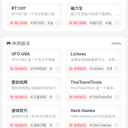
BT1207
磁力宝
BT1207是一个专业的磁力搜索引擎，拥有超过千万个动漫、视频、电子书和游戏等媒体的资源可供用户搜索使用。
磁力宝是磁力链接下载网站，提供包括影视资源、小说资源、音乐资源等
磁力搜索
# BT1207
# 磁力搜索
# 磁力资源
磁力搜索
# 磁力宝
# 磁力链接
#
休闲娱乐
more+
UFO-USA
Lichess
UFO-USA 是一个专注于将数十年间全美各地的 UFO 目击报告进行数字化整合与呈现的项目。它利用现代前端技术，将枯燥的文本档案转化为了直观、互动的动态地图。
免费在线国际象棋平台。在简洁的界面中对弈。与电脑、好友或随机对手对弈吧。
休闲娱乐
# PURSUE
# ufo
# UFO-USA
休闲娱乐
# Lichess
# 免费象棋
爱折纸网
ThaiTravelTools
爱折纸网用心做最好的折纸大全图解网站，包括简单的儿童折纸大全、适合成年人的折纸图解及较难的创意折纸教程和作品，与你分享手工折纸的乐趣。
ThaiTravelTools 是一个泰国旅行必备指南工具。它把签证、汇率、天气、常用泰语、应急电话、机场交通等高频刚需信息打包成一页式速查表
休闲娱乐
# 儿童折纸
# 创意折纸
# 手工折纸
休闲娱乐
# ThaiTravelTools
# 旅
游戏世代
Hack-Games
游戏世代是一款专为玩家打造的在线游戏记录与统计平台，帮助你轻松追踪每一款玩过的游戏。
Hack-Games.com为玩家提供免广告、免内购的热门小游戏，收录抖音、快手、微信小游戏，支持手机和PC端直接游玩。无需等待广告，轻松解锁道具与剧情，畅玩最火的中文小游戏。
休闲娱乐
# 游戏下载
# 游戏世代
# 游戏资源
休闲娱乐
# Hack-Games
# 在线