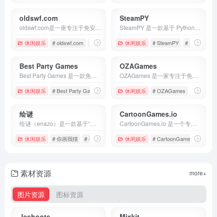
oldswf.com
SteamPY
oldswf.com是一座专注于免安装Flash游戏的在线平台，收录了逾5万款经典小游戏
SteamPY 是一款基于 Python 3.12+ 的开源库，专注于 Steam 交易（Trade Offer）‍、市场行情、库存管理 以及 Steam 账号相关操作。
休闲娱乐
# oldswf.com
# 休闲小游戏
休闲娱乐
# 在线游戏
# SteamPY
# Steam交易
Best Party Games
OZAGames
Best Party Games 是一款免下载、免安装的免费线上聚会游戏平台，提供海量适合各类人数和场景的小游戏。
OZAGames 是一家专注于免费在线游戏的推荐平台，致力于为玩家提供无需下载、即点即玩的一站式游戏体验。
休闲娱乐
# Best Party Games
# 免费游戏
休闲娱乐
# 团建游戏
# OZAGames
# 免费游
绘谜
CartoonGames.io
绘谜（enazo）是一款基于“你画我猜”玩法的在线互动平台，用户无需登录即可直接加入或创建房间进行游戏。
CartoonGames.io 是一个专注于卡通主题在线小游戏的平台，提供平台闯关、益智解谜、动作对战、跑酷竞速等多种玩法，游戏均基于浏览器运行，支持桌面和移动端即时加载。
休闲娱乐
# 你画我猜
# 神奇海螺试验场
休闲娱乐
# 绘
# CartoonGames.io
# 
素材资源
more+
图片资源
图标资源
Jeshoots
Mixkit