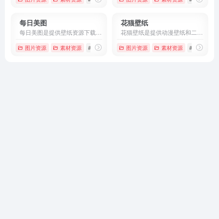
每日美图
花猫壁纸
每日美图是提供壁纸资源下载的网址，每天会更新电脑壁纸、手机壁纸、4K高清壁纸等，用户都可以免费下载。
花猫壁纸是提供动漫壁纸和二次元壁纸的网页，站内的壁纸资源丰富多样，如动漫壁纸、游戏壁纸、美女壁纸、风景壁纸、动物壁纸等高清壁纸。
图片资源
素材资源
# 手机壁纸
# 桌面壁纸
图片资源
# 每日美图
素材资源
# 动漫壁纸