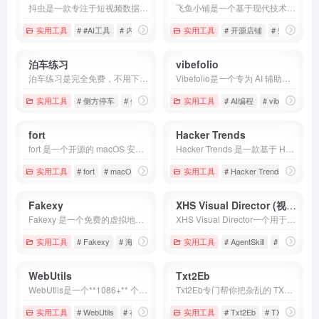
抖虫是一款专注于短视频数据分析与运营辅助的平台，通过整合公开数据和智能分析能力，为用户提供账号分析、视频数据查询、达人筛选、热门内容发现、行业趋势分析等多项功能。
飞鱼小铺是一个基于现代技术栈开发的开源电商系统，专注于小而美、易上手的独立网店搭建。它支持快速部署个人品牌店、知识付费、数字产品售卖、手工/实体商品销售等场景。
实用工具
# #AI工具
# 内容创作
# 抖虫
实用工具
# 开源店铺
# 知识付费
泊车练习
vibefolio
泊车练习是完全免费，不用下载任何APP，也不用注册账号，打开网页直接开练！支持键盘、触屏、手柄三种操作方式，电脑、手机、平板都能用，随时随地想练就练。
Vibefolio是一个专为 AI 辅助编程时代打造的个人项目展示平台，让你用 2 分钟搭好一个高颜值的 builder 主页，一个链接搞定所有社交平台的个人简介。
实用工具
# 侧方停车
# 倒车入库
# 停车模拟器
实用工具
# AI编程
# vibefolio
# 
fort
Hacker Trends
fort 是一个开源的 macOS 安全审计 CLI 工具，由开发者 djadmin 用 Go 编写。它只做三件事：扫描、评分、修复。运行一条命令，它就能对你的 Mac 进行 15+ 项深度安全检查，输出一份带分数的"安全成绩单"，并在安全的前提下自动修复发现的问题。
Hacker Trends 是一款基于 Hacker News 海量数据的趋势分析平台。它抓取并分析了超过 4500 万条 帖子和评论，构建出直观的时间序列图表。
实用工具
# fort
# macOS 安全审计
# Mac技巧
实用工具
# Hacker Trends
# hack
Fakexy
XHS Visual Director (视觉导演)
Fakexy 是一个免费的虚拟地址生成器，它生成的地址包含街道、城市、州/省、邮编等完整信息，大部分地址都能通过实际验证，看起来就像真实存在的住址，非常适合开发测试、表单填充、隐私保护等场景。
XHS Visual Director一个用于规划并生成小红书图文的 Claude / Codex / OpenAI Agent Skill。它不是普通的文案生成器，而是一位真正的“视觉导演”：先深度判断内容任务，再精准选择视觉风格，先生成视觉确认图，确认后再产出整套高质量图文！
实用工具
# Fakexy
# 海外地址生成器
实用工具
# 虚拟信用卡测试
# AgentSkill
# CodexSkill
WebUtils
Txt2Eb
WebUtils是一个**1086+** 个纯 HTML + JS 单文件工具集合，完全本地运行，零构建、可离线、隐私优先！数据不上传服务器，无广告、无追踪、无需注册，直接打开就能用，堪称开发者的“瑞士军刀”！
Txt2Eb专门帮你把杂乱的 TXT 文本文件快速转换成标准 EPUB 格式，带目录、支持封面、完全本地处理，隐私安全又方便！
实用工具
# WebUtils
# 在线工具
# 开发者工具
实用工具
# Txt2Eb
# TXT转EPUB