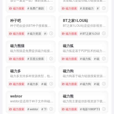
放空一夏是一款广播剧搜索工具，支持夸克云盘资源的全文检索，广播剧搜索。
吴签磁力是提供磁力链接搜索和网盘资源搜索的引擎，用户可以用它快速的查找到自己想找的资源，如影视资源、游戏资源、软件资源等。
磁力搜索
# 免费广播剧
# 广播剧分享
磁力搜索
# 广播剧搜索
# 吴签磁力
# 百度云搜索
种子吧
BT之家1LOU站
种子吧会提供BT种子搜索服务的网址，可以搜索到的资源有，影视资源、动漫资源、音乐资源、小说资源、软件资源、游戏资源等。
BT之家1LOU站是提供影视资源下载的分享网站，网页涵盖的资...
磁力搜索
# 磁力资源
# 种子下载
# 种子吧
磁力搜索
# BT之家1LOU站
# bt种
磁力熊猫
磁力狐
磁力熊猫是免费提供磁力链接和BT种子资源下载的搜索工具，用户可以通过他快速找到自己想要的资源，如电影、音乐、动漫、软件等。
磁力狐是基于P2P技术的磁力链接搜索和下载的工具，它提供超多资源，如电影、小说、音乐、软件等。
磁力搜索
# 百度云搜索
# 磁力搜索
# 磁力熊猫
磁力搜索
# 磁力狐
# 磁力资源
#
磁力多
磁力狗
磁力多支持多种资源类型，包括影视、音乐、文档、图片、动漫等
磁力狗基于磁力链接搜索资源，覆盖各类资源，包括电影、音乐、软件、电子书、游戏等，用户可以根据自己的需求选择合适的资源。
磁力搜索
# 磁力多
# 磁力资源
# 磁力链接
磁力搜索
# 磁力狗
# 磁力资源
#
webtor
磁力熊
webtor是适用于种子文件和磁力链接下载的免费在线工具，它可以满足用户在下载、搜索、播放等需求。
磁力熊主要提供影视资源下载，主要提供磁力链接下载和在线观看视频，可以满足不同用户的需求。
磁力搜索
# webtor
# 下载工具
# 种子下载
磁力搜索
# 电影1080P下载
# 电影