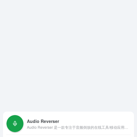
Audio Reverser
Audio Reverser 是一款专注于音频倒放的在线工具/移动应用，能够快速将任意音频文件逆向播放，帮助用户在创作、学习或娱乐中轻松探索倒放音效的独特魅力。