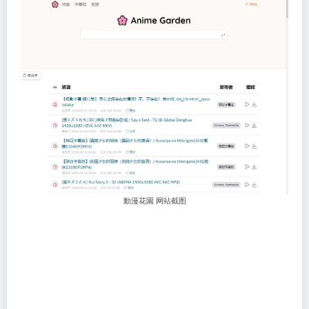
動漫花園 网站截图