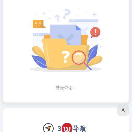
暂无评论...