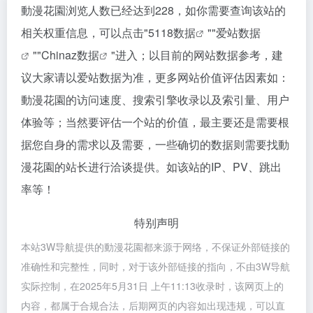
動漫花園浏览人数已经达到228，如你需要查询该站的
相关权重信息，可以点击"
5118数据
""
爱站数据
""
Chinaz数据
"进入；以目前的网站数据参考，建
议大家请以爱站数据为准，更多网站价值评估因素如：
動漫花園的访问速度、搜索引擎收录以及索引量、用户
体验等；当然要评估一个站的价值，最主要还是需要根
据您自身的需求以及需要，一些确切的数据则需要找動
漫花園的站长进行洽谈提供。如该站的IP、PV、跳出
率等！
特别声明
本站3W导航提供的動漫花園都来源于网络，不保证外部链接的
准确性和完整性，同时，对于该外部链接的指向，不由3W导航
实际控制，在2025年5月31日 上午11:13收录时，该网页上的
内容，都属于合规合法，后期网页的内容如出现违规，可以直