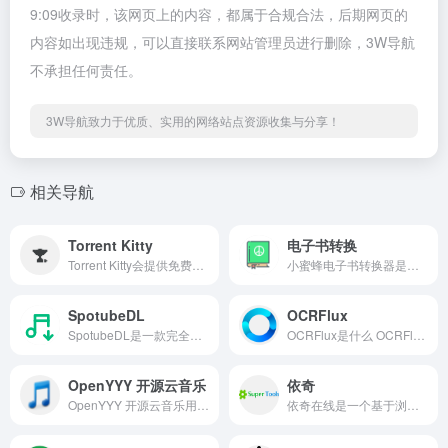
9:09收录时，该网页上的内容，都属于合规合法，后期网页的
内容如出现违规，可以直接联系网站管理员进行删除，3W导航
不承担任何责任。
3W导航致力于优质、实用的网络站点资源收集与分享！
相关导航
Torrent Kitty
电子书转换
Torrent Kitty会提供免费磁力链接转换的服务，主要是可以从这个格式.torrent转换到这个格式.magnet，方便用户更好的下载到资源。
小蜜蜂电子书转换器是支持多种格式转换的免费在线转工具，包括MOBI、EPUB、AZW、HTMLZ等，基本涵盖了所有常见的电子书阅读器格式。
SpotubeDL
OCRFlux
SpotubeDL是一款完全免费、简单优雅、速度飞快的在线Spotify音乐下载工具。
OCRFlux是什么 OCRFlux是一款轻量级且功能强大的多模态文档解析工具，专门用于将复杂的PDF文件转换为Markdown格式。
OpenYYY 开源云音乐
依奇
OpenYYY 开源云音乐用于音乐格式转换的在线工具，它提供的转换格式为 MP3、FLAC、OGG、M4A 和 WAV 等。
依奇在线是一个基于浏览器的综合性在线工具平台，它集成了文档转换、图像处理、OCR文字识别、PDF编辑等多种实用功能。