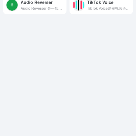
Audio Reverser
TikTok Voice
Audio Reverser 是一款专注于音频倒放的在线工具/移动应用，能够快速将任意音频文件逆向播放，帮助用户在创作、学习或娱乐中轻松探索倒放音效的独特魅力。
TikTok Voice是短视频语音生成的在线文字转换语音工具，可以将文字转换为多种风格的语音，适用于多种视频编辑和语音创作等。