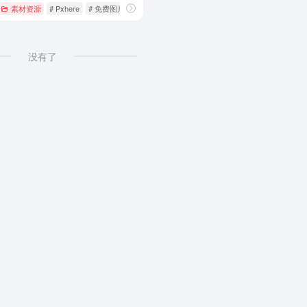
素材资源
# Pxhere
# 免费图片
# 图片下载
没有了