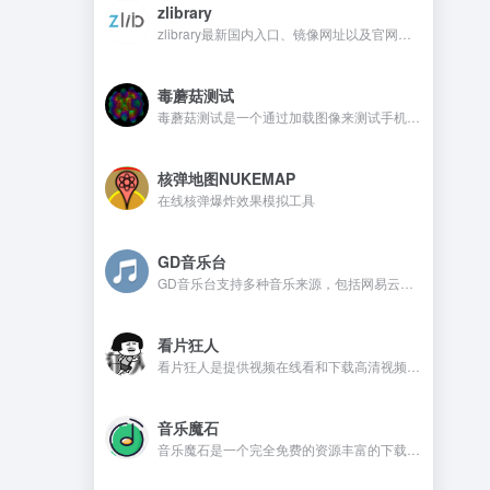
zlibrary
zlibrary最新国内入口、镜像网址以及官网地址
毒蘑菇测试
毒蘑菇测试是一个通过加载图像来测试手机电脑设备的显卡性能测试工具，网站测试是完全免费的，而且没有广告。
核弹地图NUKEMAP
在线核弹爆炸效果模拟工具
GD音乐台
GD音乐台支持多种音乐来源，包括网易云、QQ音乐、酷我音乐、Tidal、Qobuz等，并且还支持一些测试音乐源，比如Spotify、喜马FM、咪咕、酷狗、油管等。在GD音乐台是不需要注册，还可以免费使用的音乐开源网站。
看片狂人
看片狂人是提供视频在线看和下载高清视频的网站，网站提供免费观看电影、电视剧、动漫、综艺、日剧、韩剧、美剧等资源。
音乐魔石
音乐魔石是一个完全免费的资源丰富的下载平台，平台不需要注册且没有广告，喜欢的音乐资源都可以找到。