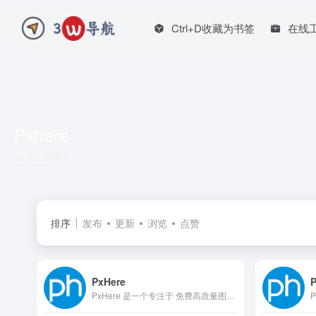
Ctrl+D收藏为书签
在线
Pxhere
共 2 篇网址
排序
发布
更新
浏览
点赞
PxHere
PxHere 是一个专注于 免费高质量图片 的海外素材库，凭借 CC0 公共领域授权，所有图片均可 无限制商用，无需署名或获取额外许可。