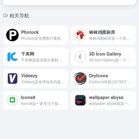
相关导航
Photock
钵钵鸡图标库
Photock是免费图片素材网站，提供的基本都是高质量高清图片，图片的资源也非常多，包含风景、街景、植物图等。网页是不要求用户注册账号的，所以用户可以直接在网页搜索资源，找到后可以直接下载到本地备用即可，适用的场景也很多的。
钵钵鸡图标库是一个高度垂直化、专业化的图标素材网站。它专注于提供与钵钵鸡这一特色川味美食主题相关的高品质视觉设计元素。
千库网
3D Icon Gallery
千库网是提供图片素材，拥有超过5800+的图片素材，用户可以通过该网站下载图片、矢量图、插图等资源，满足设计、广告、营销等领域的不同需求。
3D Icon Gallery是一个专注免版权 3D 图标素材的在线图库，全站免费、免注册直接下载。
Videezy
DryIcons
Videezy是全球知名的提供高质量视频素材的在线平台，提供的基本都是高清和4k分辨率的视频素材，满足用户的需要。
Drylcons有超过6700个矢量图和图标，适合寻找高质量矢量图标和图形资源的设计师和开发者。
Icons8
wallpaper abyss
Icons8是一家专注于提供高质量图标、插画、照片、音乐和设计工具的综合资源平台，适合 UI 设计、移动/网页开发、营销素材、演示文稿等多种场景使用。
wallpaper abyss就是一个资源丰富的免费壁纸资源下载的网站，网站的壁纸资源超过百万张。