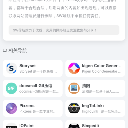
容，都属于合规合法，后期网页的内容如出现违规，可以直接
联系网站管理员进行删除，3W导航不承担任何责任。
3W导航致力于优质、实用的网络站点资源收集与分享！
相关导航
Storyset
kigen Color Generator
Storyset 是一个以免费可定制插图为核心的在线平台，提供直观的编辑体验，适合快速生成符合品牌风格的视觉素材。
Kigen Color Generator 是一款专为设计师、前端开发者和创意工作者打造的在线配色工具，凭借智能算法和丰富的系统预设，帮助用户在几分钟内生成专业、可落地的配色方案。
docsmall-Gif压缩
清图
docsmall-Gif压缩是一款在线图片处理工具，适合新媒体从业者、平面设计师、UI 设计师、前端开发工程师等各个群体使用的动图压缩工具。
清图是一款基于ai人工智能技术进行图片处理的在线工具平台，它包含了证件照背景色处理，黑白照处理，一键抠图。
Pixzens
ImgToLink+
Pixzens 是一款专业的在线截图美化与编辑处理工具。它打破了传统截图工具只管抓取的局限，将重点放在了后续的视觉包装上。
lmgToLink+ 是一款完全免费的图床服务，支持 JPG、PNG、GIF、WebP 等常见图片格式，单张文件大小上限为 50 MB。
IOPaint
Simpedit