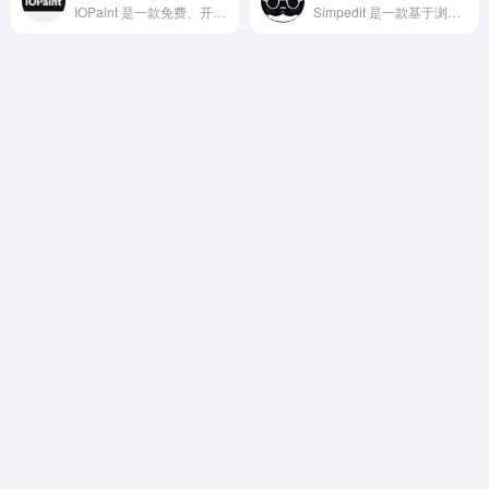
IOPaint 是一款免费、开源且完全可自托管的 AI 图像处理工具。
Simpedit 是一款基于浏览器的纯在线图片特效处理工具。它不需要用户安装任何繁重的软件，专注于提供专业级的艺术滤镜效果，如半色调、CRT阴极射线管、故障艺术（Glitch Art）以及颗粒噪点等。