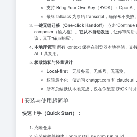
支持 Bring Your Own Key（BYOK）：OpenAI、
最终 fallback 为原始 transcript，确保永不失败
一键无缝迁移（One-click Handoff）
点击“Continue
composer（输入框）。
它从不自动发送
，让你审阅后
议，真正“痛点响应”。
本地库管理
所有 kontext 保存在浏览器本地存储
AI 工具复用。
极致隐私与轻量设计
Local-first
：无服务器、无账号、无遥测。
权限最小化：仅访问 chatgpt.com 和 clau
所有总结默认本地完成，仅在你配置 BYOK 时
安装与使用超简单
快速上手（Quick Start）：
克隆仓库
安装依赖并构建：npm install && npm run build