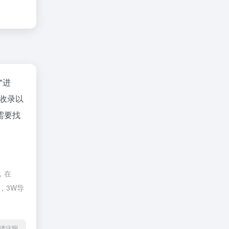
"进
擎收录以
需要找
，在
，3W导
l转载请注明