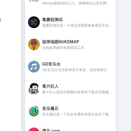
zlibrary最新国内入口、镜像网址以及官网地址
的
毒蘑菇测试
毒蘑菇测试是一个通过加载图像来测试手机电脑设备的显卡性能测试工具，网站测试是完全免费的，而且没有广告。
核弹地图NUKEMAP
在线核弹爆炸效果模拟工具
GD音乐台
GD音乐台支持多种音乐来源，包括网易云、QQ音乐、酷我音乐、Tidal、Qobuz等，并且还支持一些测试音乐源，比如Spotify、喜马FM、咪咕、酷狗、油管等。在GD音乐台是不需要注册，还可以免费使用的音乐开源网站。
看片狂人
看片狂人是提供视频在线看和下载高清视频的网站，网站提供免费观看电影、电视剧、动漫、综艺、日剧、韩剧、美剧等资源。
音乐魔石
音乐魔石是一个完全免费的资源丰富的下载平台，平台不需要注册且没有广告，喜欢的音乐资源都可以找到。
搜片.com