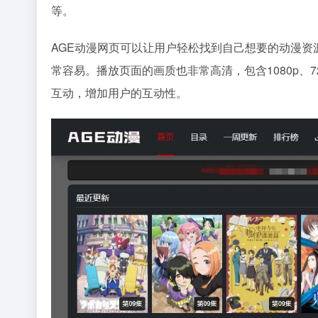
等。
AGE动漫网页可以让用户轻松找到自己想要的动漫
常容易。播放页面的画质也非常高清，包含1080p、
互动，增加用户的互动性。