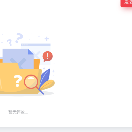
发
暂无评论...