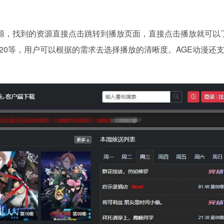
资源，找到的资源直接点击跳转到播放页面，直接点击播放就可以
720等，用户可以根据的需求去选择播放的清晰度。AGE动漫还