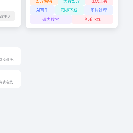
图片编辑
免费图片
在线工具
AI写作
图标下载
图片处理
l转载请注明
磁力搜索
音乐下载
漫自由是一个免费提供漫画下载的网站，它主要漫画资源为日漫、港漫、欧美等，满足漫画用户的各种需求。
打驴动漫提供了免费在线动漫平台，拥有海量的资源，如国产动漫、欧美动漫、动漫电影等，满足不同用户的需求。