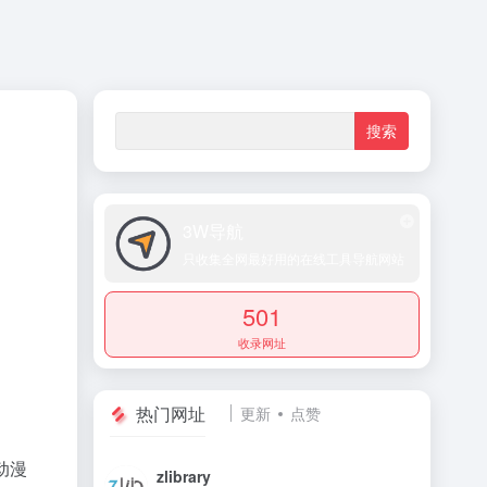
3W导航
只收集全网最好用的在线工具导航网站
501
收录网址
热门网址
更新
点赞
动漫
zlibrary