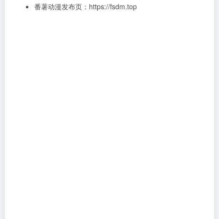
番薯动漫发布页：https://fsdm.top