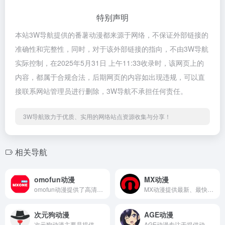
特别声明
本站3W导航提供的番薯动漫都来源于网络，不保证外部链接的
准确性和完整性，同时，对于该外部链接的指向，不由3W导航
实际控制，在2025年5月31日 上午11:33收录时，该网页上的
内容，都属于合规合法，后期网页的内容如出现违规，可以直
接联系网站管理员进行删除，3W导航不承担任何责任。
3W导航致力于优质、实用的网络站点资源收集与分享！
相关导航
omofun动漫
MX动漫
omofun动漫提供了高清画质和海量动漫资源的网站，包含了国漫，日漫，美漫等，而且网站还会每天更新动漫资源，满足不同用户的不同需求。
MX动漫提供最新、最快的动漫新番资源在线观看平台，平台不需要注册，也不需要登陆，直接可以观看海量资源，如国产动漫、日本动漫、欧美动漫等。
次元狗动漫
AGE动漫
次元狗动漫主要是提供动漫资源下载和分享的平台，网页的内容丰富多样，包含漫画、动画、轻小说等。
AGE动漫专注于提供动漫资源在线看的平台，网页是完全免费提供最新番剧、经典老番、日本动漫、国产动漫、欧美动漫等。