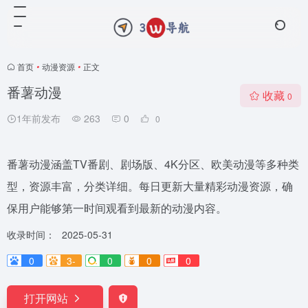
首页
•
动漫资源
•
正文
番薯动漫
收藏
0
1年前发布
263
0
0
番薯动漫涵盖TV番剧、剧场版、4K分区、欧美动漫等多种类
型，资源丰富，分类详细。每日更新大量精彩动漫资源，确
保用户能够第一时间观看到最新的动漫内容。
收录时间：
2025-05-31
0
3-
0
0
0
打开网站