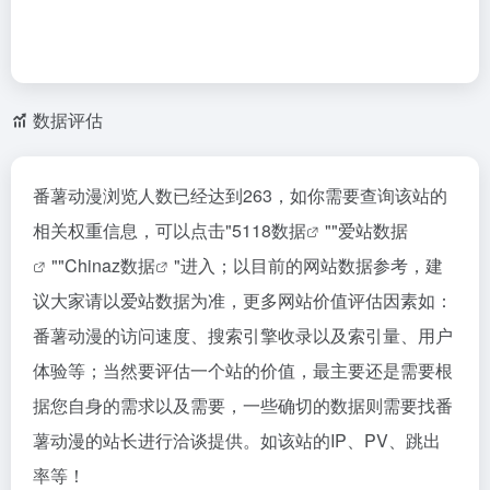
数据评估
番薯动漫浏览人数已经达到263，如你需要查询该站的
相关权重信息，可以点击"
5118数据
""
爱站数据
""
Chinaz数据
"进入；以目前的网站数据参考，建
议大家请以爱站数据为准，更多网站价值评估因素如：
番薯动漫的访问速度、搜索引擎收录以及索引量、用户
体验等；当然要评估一个站的价值，最主要还是需要根
据您自身的需求以及需要，一些确切的数据则需要找番
薯动漫的站长进行洽谈提供。如该站的IP、PV、跳出
率等！