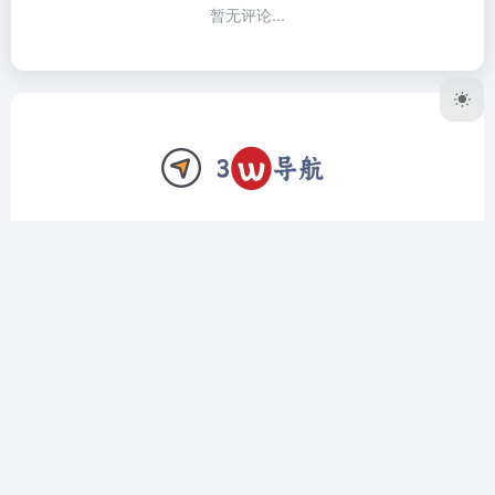
暂无评论...
3W导航网致力于做个精品工具导航网站，我们只收录全网公
认最好用的软件、网站。上架前筛选、验证，对于复杂的工具
我们还会编写详细的使用教程，让用户远离选择困难症，拿到
直接用，拿到立马会用。
友链申请
隐私协议
SiteMap网站地图
Copyright © 2026
3W导航