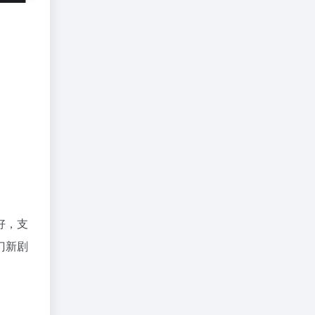
好，支
门新剧