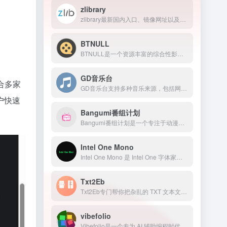
zlibrary
zlibrary最新国内入口、镜像网址以及官网地址
BTNULL
BTNULL是一个资源丰富的综合性影视平台，提供电影、电视剧、动漫等资源，而且网站还提供影视资源下载和解析，是一个功能还挺齐全的网站。
GD音乐台
合多家
GD音乐台支持多种音乐来源，包括网易云、QQ音乐、酷我音乐、Tidal、Qobuz等，并且还支持一些测试音乐源，比如Spotify、喜马FM、咪咕、酷狗、油管等。在GD音乐台是不需要注册，还可以免费使用的音乐开源网站。
户快速
Bangumi番组计划
Bangumi番组计划是一个专注于动漫、游戏、轻小说等ACG领域的二次元社区平台，用户可以通过该平台浏览、讨论、评分和收藏各种作品。
Intel One Mono
Intel One Mono 是 Intel One 字体家族中的等宽字体版本，专门为开发者、工程师以及技术工作者设计。与传统等宽字体相比，Intel One Mono 更注重代码可读性和长时间阅读体验。其设计目标是在保证字符统一宽度的同时，让各种容易混淆的字符更加容易区分。
Txt2Eb
Txt2Eb专门帮你把杂乱的 TXT 文本文件快速转换成标准 EPUB 格式，带目录、支持封面、完全本地处理，隐私安全又方便！
vibefolio
Vibefolio是一个专为 AI 辅助编程时代打造的个人项目展示平台，让你用 2 分钟搭好一个高颜值的 builder 主页，一个链接搞定所有社交平台的个人简介。