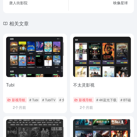
唐人街影院
映像星球
相关文章
Tubi
不太灵影视
影视导航
# Tubi
# TubiTV
# 免费流媒体
影视导航
# 4K蓝光下载
# BT磁力
2个月前
2个月前