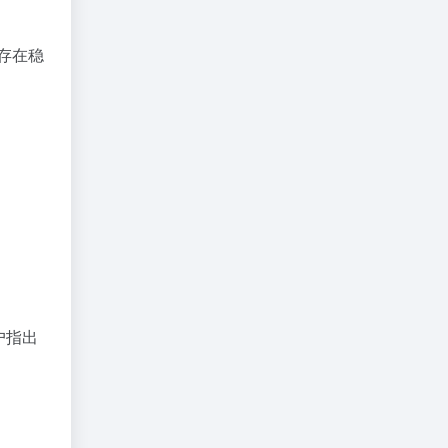
存在稳
户指出