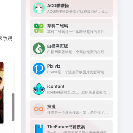
ACG嘤嘤怪
ACG嘤嘤怪是分享游戏资源网站，提供的游戏主要以汉文化为主，包含包括手游、电脑游戏、模拟器游戏等，涵盖SLG（策略类游戏）和RPG（角色扮演游戏）类型。
草料二维码
草料二维码是一个体验感超好的并且免费的二维码在线生成工具，网页不仅仅可以文本生成，还包括图片、文件、个人名片、音频等，还可以批量生成，可以节省大量的时间，提升效率。
极致观
白描网页版
白描网页版就是一个高效免费的在线OCR文字识别工具，它支持图片文字提取、数学公式识别、电子表格识别、扫描PDF转文字等功能。
Pixiviz
Pixiviz是一个漫画壁纸图片资源网站，包含了动漫和漫画等高清壁纸。
iconfont
iconfont是阿里巴巴开发的矢量图标管理平台，提供了便捷的图标管理和使用体验，图标资源包括图标库、矢量插画库、3D插画库、动效库、字体库。
搜漫
搜漫是一个漫画搜索引擎，是链接了很多的漫画平台资源，给用户一站式搜索漫画资源的服务。
TheFuture书籍搜索
TheFuture书籍搜索是提供电子书资源的网页，网页整合了很多电子书资源包括但不限于小说、文学、人文社科、经济管理、生活休闲等各类书籍。