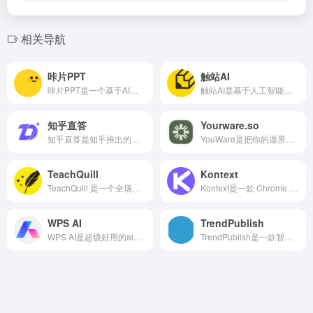
相关导航
咔片PPT
触站AI
咔片PPT是一个基于AI技术的在线制作ppt，它支持一键生成ppt、一键换肤美化、单页AI设计、自动生成大纲等。
触站AI是基于人工智能技术的AI绘画网页，提供的功能包含了生成图片、选择风格、添加辅助词语等。
知乎直答
Yourware.so
知乎直答是知乎推出的一款使用 AI 大模型等先进技术的产品，以知乎社区的优质内容为核心，多种数据源为辅助，为人们提供一种全新的获取可靠信息的途径。
YouWare是把你的愿景变成编程的工具，你只需要告诉它的的意图是什么，就会自动完成设计、前端、后端、部署等全流程。
TeachQuill
Kontext
TeachQuill 是一个全场景、一站式 AI 智能化教育与备课辅助平台。
Kontext是一款 Chrome 扩展，能捕获任意 ChatGPT 或 Claude 对话，提炼成可移植的“kontext”（上下文包），一键迁移到另一个 AI 继续对话。
WPS AI
TrendPublish
WPS AI是超级好用的ai办公助手，可以帮助用户在文档处理、数据分析、PPT制作等方面的工作效率。
TrendPublish是一款智能文章发布工具，提供多样化模板、智能排版、GitHub热门仓库展示等功能，助力创作者提升内容创作效率。