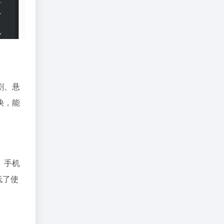
剧、悬
快，能
。手机
低了使