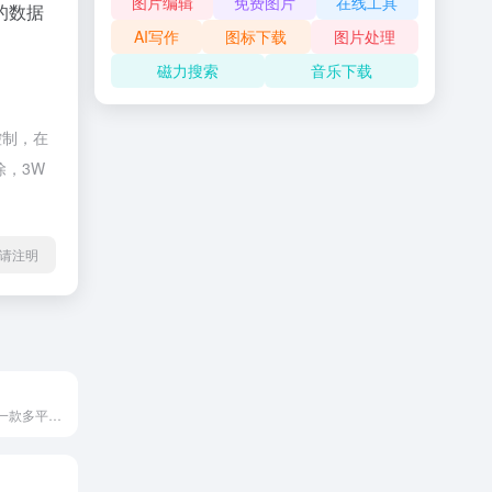
图片编辑
免费图片
在线工具
的数据
AI写作
图标下载
图片处理
磁力搜索
音乐下载
控制，在
除，3W
l转载请注明
万兴脑图软件是一款多平台思维导图软件，可用于Windows，Mac和Linux等桌面环境，也可以在线使用或在苹果，安卓等移动端上使用。