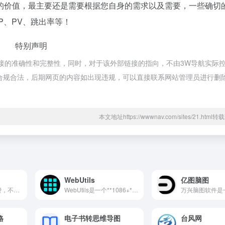
的价值，最主要还是需要根据您自身的需求以及需要，一些确切
P、PV、跳出率等！
特别声明
接的准确性和完整性，同时，对于该外部链接的指向，不由3W导航实际
都属于合规合法，后期网页的内容如出现违规，可以直接联系网站管理员进行删
本文地址https://wwwnav.com/sites/21.htm
WebUtils
亿图脑图
泊车练习是完全免费，不用下载任何APP，也不用注册账号，打开网页直接开练！支持键盘、触屏、手柄三种操作方式，电脑、手机、平板都能用，随时随地想练就练。
WebUtils是一个**1086+** 个纯 HTML + JS 单文件工具集合，完全本地运行，零构建、可离线、隐私优先！数据不上传服务器，无广告、无追踪、无需注册，直接打开就能用，堪称开发者的“瑞士军刀”！
格
电子书转思维导图
台风网