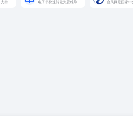
显卡极简比价表格，支持京东、淘宝、拼多多等主流平台，实时更新，支持品牌、显存、平台、店铺类型、新旧商品等多维筛选，助你快速选购高性价比显卡。
电子书快速转化为思维导图的在线工具，能够自动解析文稿内容，抓取核心概念与主题，并以结构化的思维导图形式展示。