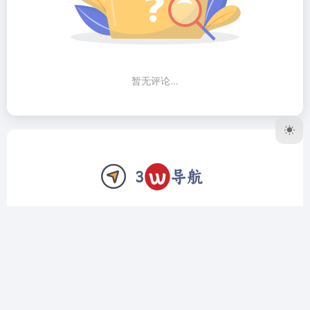
暂无评论...
3W导航网致力于做个精品工具导航网站，我们只收录全网公
认最好用的软件、网站。上架前筛选、验证，对于复杂的工具
我们还会编写详细的使用教程，让用户远离选择困难症，拿到
直接用，拿到立马会用。
友链申请
隐私协议
SiteMap网站地图