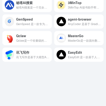
秘塔AI搜索
3MinTop
秘塔AI搜索是一个完全免费的智能搜索工具，支持全网搜索、学术资料搜索、播客搜索，对话回答等多种需求。
3MinTop AI读书助手帮您在3分钟内掌握书籍核心内容。提供AI智能总结、思维导图、多语言翻译和智能问答功能，降低阅读门槛，提升学习效率，培养阅读习惯。
GenSpeed
agent-browser
GenSpeed 是一款专为应对当前AI内容创作与检测浪潮而设计的专业工具。它将人工智能的生成效率与人类表达的自然流畅度相结合，旨在提供一种有效且高效的内容优化解决方案。
AnyCoder 是基于 Gradio 构建的免费开源 AI 编程工具，主打直觉式开发，核心亮点就是用自然语言或图片生成前端代码，无需复杂配置，打开浏览器就能用，对零基础小白和效率党极度友好。
Qclaw
MasterGo
Qclaw是一个轻量级的效率工具，只需要在微信里简单操作，就可以调用各种实用功能。
MasterGo是一款面向数字产品的国产云端原型设计平台，专注于 UI/UX 设计与团队协作。
讯飞写作
EasyEdit
讯飞写作是基于大模型AI写作工具，可以帮助用户完成各类创作文本创作工具，可以满足不同用户的需求。
EasyEdit 是一款基于人工智能技术的开源图片编辑工具。不同于 Photoshop 等需要手动调整参数或图层的传统软件，EasyEdit 将图像处理简化为对话式的操作。