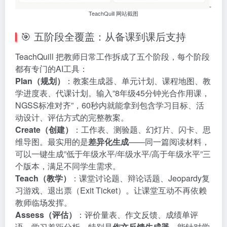
TeachQuill 网站截图
🎯 五阶段全覆盖：从备课到课后支持
TeachQuill 把教师日常工作拆成了五个阶段，每个阶段
都有专门的AI工具：
Plan（规划）
：教案生成器、单元计划、课程地图、教
学进度表、代课计划。输入”8年级45分钟光合作用课，
NGSS标准对齐”，60秒内就能拿到包含学习目标、活
动设计、评估方式的完整教案。
Create（创建）
：工作表、测验题、幻灯片、闪卡、思
维导图。最实用的是
差异化生成
——同一篇阅读材料，
可以一键生成”低于年级水平/年级水平/高于年级水平”三
个版本，满足不同学生需求。
Teach（教学）
：课堂讨论题、辩论话题、Jeopardy复
习游戏、退出票（Exit Ticket）。让课堂互动不再依赖
教师临场发挥。
Assess（评估）
：评价量表、作文反馈、成绩单评
语、学习差距分析。特别是
作文反馈生成器
，能针对学