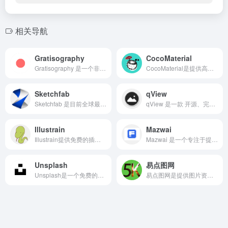
相关导航
Gratisography
CocoMaterial
Gratisography 是一个非传统的免费高清摄影图库网站
CocoMaterial是提供高质量手绘风格插图素材网页，提供了多种多样的插图素材，并且提供免费下载服务。
Sketchfab
qView
Sketchfab 是目前全球最大的在线 3D、VR（虚拟现实）和 AR（增强现实）内容发布、分享与买卖平台，被誉为 3D 界的 YouTube。
qView 是一款 开源、完全免费的图片查看软件，代码公开透明，累计下载量已超过 50 万次。
Illustrain
Mazwai
Illustrain提供免费的插画素材平台，用户可以免费下载和使用，并且素材可以用于商业和个人。
Mazwai 是一个专注于提供高质量、免版权视频素材的国外资源平台，适合设计师、艺术家、短视频创作者以及商业项目使用。
Unsplash
易点图网
Unsplash是一个免费的图片素材网站，并且网站提供了无需版权费用、无版权限制的图片资源，用户可以自己下载这些图片。
易点图网是提供图片资源下载的网站，图片的资源包含的内容多样，如风景壁纸、4K游戏壁纸、明星壁纸、4K卡通动漫壁纸、4K动物壁纸、汽车壁纸等，满足用户对不同壁纸的需求。