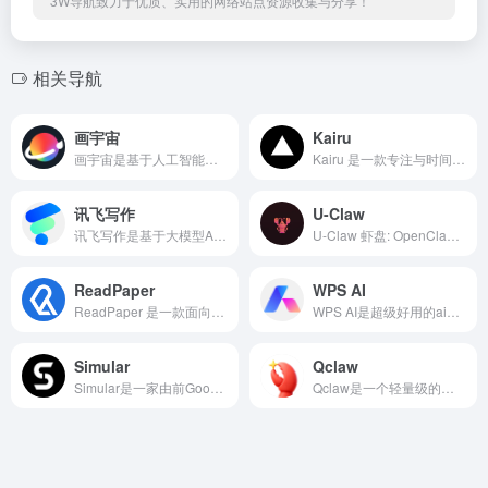
3W导航致力于优质、实用的网络站点资源收集与分享！
相关导航
画宇宙
Kairu
画宇宙是基于人工智能技术的在线作画平台，支持多种图像生成模型，包括画宇宙系列模型、百度文心AI绘画大模型、Draft、社区大模型等，用户可以根据自己的需求选择不同的模型。
Kairu 是一款专注与时间跟踪的免费应用，旨在帮助用户提升工作与学习效率。
讯飞写作
U-Claw
讯飞写作是基于大模型AI写作工具，可以帮助用户完成各类创作文本创作工具，可以满足不同用户的需求。
U-Claw 虾盘: OpenClaw AI 助手离线安装 U 盘。提供远程维护、定制开发、企业私有化部署服务。免翻墙一键安装，专业技术支持。
ReadPaper
WPS AI
ReadPaper 是一款面向科研工作者的 免费一站式学术论文阅读与管理平台。
WPS AI是超级好用的ai办公助手，可以帮助用户在文档处理、数据分析、PPT制作等方面的工作效率。
Simular
Qclaw
Simular是一家由前Google DeepMind科学家创立的AI公司，致力于打造"自主计算机"——让AI像人类一样看屏幕、点鼠标、敲键盘，帮你完成各种电脑任务。
Qclaw是一个轻量级的效率工具，只需要在微信里简单操作，就可以调用各种实用功能。