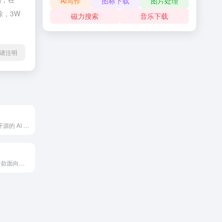
AI写作
图标下载
图片处理
除，3W
磁力搜索
音乐下载
l转载请注明
Horizon 是一个开源的 AI 信息聚合系统，核心目标是将分散的信息集中化、结构化，让信息获取更智能。
ReadPaper 是一款面向科研工作者的 免费一站式学术论文阅读与管理平台。