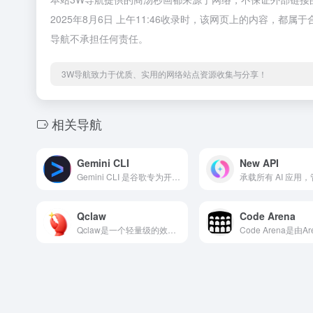
2025年8月6日 上午11:46收录时，该网页上的内容，
导航不承担任何责任。
3W导航致力于优质、实用的网络站点资源收集与分享！
相关导航
Gemini CLI
New API
Gemini CLI 是谷歌专为开发者和终端爱好者打造的交互式命令行 AI 工具（REPL 独立环境）。它不仅是一个可以聊天的命令行，更是一个拥有“手和脚”的本地 AI 助手，完美支持拥有 1M（100万）超大上下文窗口 的最新 Gemini 3 系列模型，在终端里直接帮你重构代码、分析长文本和自动化运维。
Qclaw
Code Arena
Qclaw是一个轻量级的效率工具，只需要在微信里简单操作，就可以调用各种实用功能。