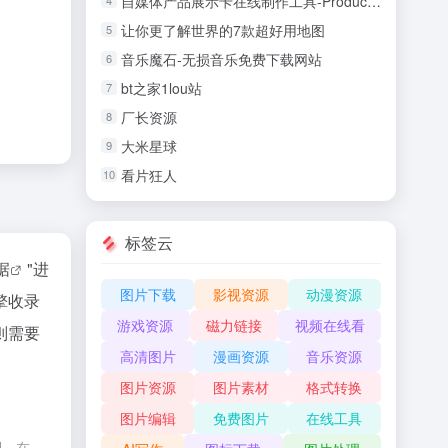
自媒体产品展示卡在线制作工具-Product Lates
4
让你更了解世界的7款超好用地图
5
音乐魔石-无损音乐免费下载网站
6
bt之家1lou站
7
厂长资源
8
大米星球
9
看片狂人
10
标签云
据
"进
图片下载
影视资源
动漫资源
擎收录
游戏资源
磁力链接
视频在线看
则需要
高清图片
漫画资源
音乐资源
图片资源
图片素材
格式转换
图片编辑
免费图片
在线工具
制，在