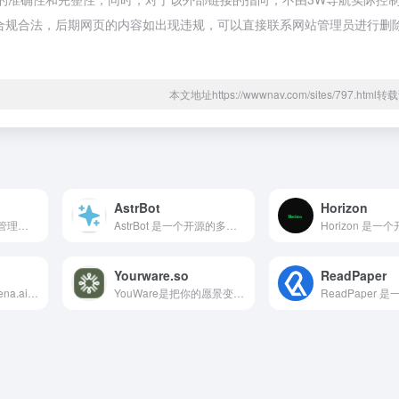
都属于合规合法，后期网页的内容如出现违规，可以直接联系网站管理员进行删
本文地址https://wwwnav.com/sites/797.htm
AstrBot
Horizon
承载所有 AI 应用，管理你的数字资产，连接未来的统一基础设施平台。
AstrBot 是一个开源的多平台 AI 聊天机器人及 Agent（智能体）系统框架。它的核心使命，就是将复杂的底层大型语言模型，无缝连接到你最常用的社交和协同办公软件中。
Yourware.so
ReadPaper
Code Arena是由Arena.ai推出的下一代AI编码评测与创作平台，让你亲眼见证前沿模型如何规划、脚手架、调试和迭代，真正像工程师一样工作！
YouWare是把你的愿景变成编程的工具，你只需要告诉它的的意图是什么，就会自动完成设计、前端、后端、部署等全流程。