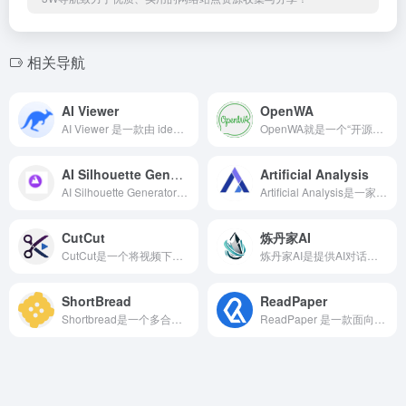
相关导航
AI Viewer
OpenWA
AI Viewer 是一款由 ideaMK 推出的免费在线工具，专门用于快速预览、查看与转换 Adobe Illustrator 生成的 AI 矢量文件。
OpenWA就是一个“开源、私有化部署、完全免费”的 WhatsApp 官方 API 替代方案。
AI Silhouette Generator
Artificial Analysis
AI Silhouette Generator 是一款基于人工智能的在线剪影制作平台，能够快速将普通照片转化为高质量的剪影作品。
Artificial Analysis是一家独立的AI评测与分析机构，专注于对主流大语言模型（LLM）、多模态模型、AI Agent等进行客观基准测试。
CutCut
炼丹家AI
CutCut是一个将视频下载与初步剪辑功能深度融合的高效工具。它通过云端处理技术，简化了素材获取的链路，是视频创作者提升工作流效率的必备利器。
炼丹家AI是提供AI对话和AI绘画功能的网页，可以帮助用户更好的完成创作内容，提供的功能也超级多，如图生图,创意策划，活动策划，图片转文字等。
ShortBread
ReadPaper
Shortbread是一个多合一的3D引擎和平台，使每个讲故事的人都能创作、发布漫画并从中获利。通过上传或生成角色、摆出面板和应用风格化的滤镜，任何人都可以在几分钟内制作漫画。
ReadPaper 是一款面向科研工作者的 免费一站式学术论文阅读与管理平台。