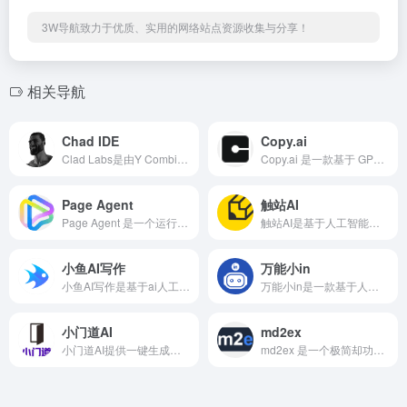
3W导航致力于优质、实用的网络站点资源收集与分享！
相关导航
Chad IDE
Copy.ai
Clad Labs是由Y Combinator（YC）孵化的初创公司,个平台统一协调Claude Code、Cursor CLI和OpenAI Codex等多款AI编码Agent，同时内置TikTok、Tinder、Stake.us赌场、小游戏等“脑腐”内容，让等待时间转化为可控的生产性娱乐。
Copy.ai 是一款基于 GPT‑3/4 大模型的人工智能写作平台，专为营销、内容创作和团队协作而设计。
Page Agent
触站AI
Page Agent 是一个运行在浏览器页面中的 JavaScript GUI Agent，可以通过自然语言直接操作网页。
触站AI是基于人工智能技术的AI绘画网页，提供的功能包含了生成图片、选择风格、添加辅助词语等。
小鱼AI写作
万能小in
小鱼AI写作是基于ai人工智能技术的写作助手工具，可以帮助用户更好的完成写作任务，提供的功能包含了AI写作、AI续写、AI改写、AI润色等。
万能小in是一款基于人工智能技术的ai写作助手，基于强大的内容库存，几分钟就可以生成一篇强大的论文。
小门道AI
md2ex
小门道AI提供一键生成的AI绘画和聊天功能，用户只需输入简单的文字描述或需求，即可快速获得相应的结果。如用户可以通过文字描述生成画作，或进行图片处理，如抠图、无损放大等。
md2ex 是一个极简却功能强大的网页端 Markdown 排版与多格式导出工具。