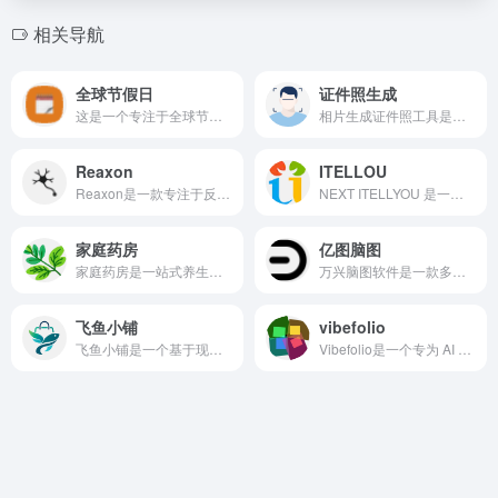
相关导航
全球节假日
证件照生成
这是一个专注于全球节假日查询的平台，帮助用户快速了解世界各个国家和地区的公共假期、传统节日以及重要纪念日信息。
相片生成证件照工具是一款帮助用户快速生成高质量证件照的工具。不需要注册，操作简单。
Reaxon
ITELLOU
Reaxon是一款专注于反应速度测试的极简在线娱乐平台，集合了多款轻量级小游戏，旨在为玩家提供快速、直观的挑战体验。平台采用简洁的界面设计，操作“一键即玩”，无需下载或注册，即可直接进入游戏。
NEXT ITELLYOU 是一个专注于提供微软原版软件镜像及相关资源获取信息的综合平台。
家庭药房
亿图脑图
家庭药房是一站式养生茶配方平台，融合中医传统精髓与当代生活需求。
万兴脑图软件是一款多平台思维导图软件，可用于Windows，Mac和Linux等桌面环境，也可以在线使用或在苹果，安卓等移动端上使用。
飞鱼小铺
vibefolio
飞鱼小铺是一个基于现代技术栈开发的开源电商系统，专注于小而美、易上手的独立网店搭建。它支持快速部署个人品牌店、知识付费、数字产品售卖、手工/实体商品销售等场景。
Vibefolio是一个专为 AI 辅助编程时代打造的个人项目展示平台，让你用 2 分钟搭好一个高颜值的 builder 主页，一个链接搞定所有社交平台的个人简介。