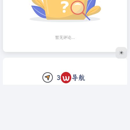
暂无评论...
3W导航网致力于做个精品工具导航网站，我们只收录全网公
认最好用的软件、网站。上架前筛选、验证，对于复杂的工具
我们还会编写详细的使用教程，让用户远离选择困难症，拿到
直接用，拿到立马会用。