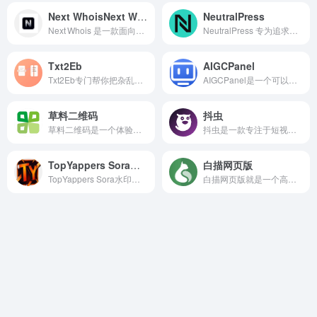
Next WhoisNext Whois
NeutralPress
Next Whois 是一款面向域名、IPv4/IPv6 地址、ASN 与 CIDR 的全方位 Who‑Is 信息查询平台，提供直观、现代的用户界面和强大功能，让网络信息查询变得简单高效。
NeutralPress 专为追求简洁、高效与自由度的内容创作者打造，堪称个人博客、独立站的理想解决方案。
Txt2Eb
AIGCPanel
Txt2Eb专门帮你把杂乱的 TXT 文本文件快速转换成标准 EPUB 格式，带目录、支持封面、完全本地处理，隐私安全又方便！
AIGCPanel是一个可以在本地轻松使用AI模型的面板工具，支持模型安装、模型启动、模型调用等一站式便捷体验，让工作更高效！
草料二维码
抖虫
草料二维码是一个体验感超好的并且免费的二维码在线生成工具，网页不仅仅可以文本生成，还包括图片、文件、个人名片、音频等，还可以批量生成，可以节省大量的时间，提升效率。
抖虫是一款专注于短视频数据分析与运营辅助的平台，通过整合公开数据和智能分析能力，为用户提供账号分析、视频数据查询、达人筛选、热门内容发现、行业趋势分析等多项功能。
TopYappers Sora水印去除工具
白描网页版
TopYappers Sora水印去除工具是一款基于前沿AI算法的在线服务，专为快速清除Sora视频中的水印而设计。
白描网页版就是一个高效免费的在线OCR文字识别工具，它支持图片文字提取、数学公式识别、电子表格识别、扫描PDF转文字等功能。