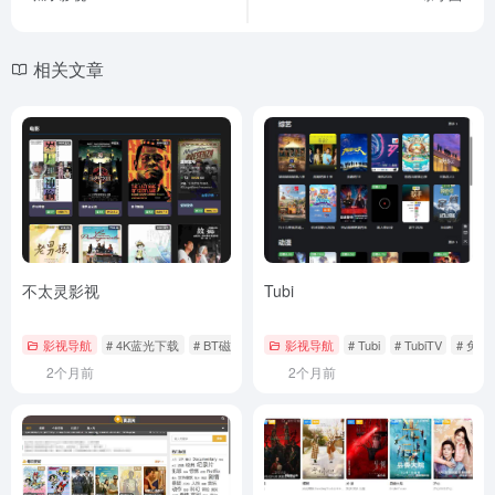
相关文章
不太灵影视
Tubi
影视导航
# 4K蓝光下载
# BT磁力站
# mukaku
影视导航
# Tubi
# TubiTV
# 免
2个月前
2个月前