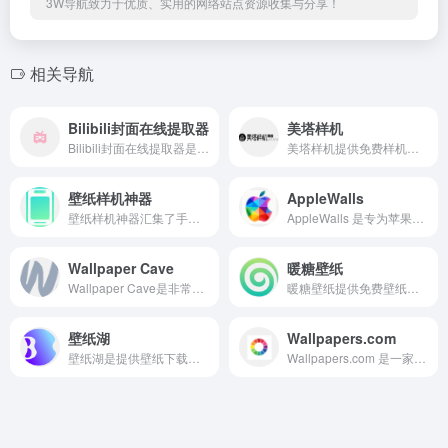
3W导航致力于优质、实用的网络站点资源收集与分享！
相关导航
Bilibili封面在线提取器
美塔样机
Bilibili封面在线提取器是专注于提取b站封面的工具，网站简单操作方便，只需要把需要提取的封面，输入到提取框，就可以直接提取出想要的封面了。
美塔样机提供免费样机素材/Mockup模板/PSD贴图素材下载,包括办公用用品样机、VI样机、Logo样机、化妆品样机、视频饮料样机、药品保健样机、各类盒子、包装盒、包装箱、牛皮纸箱、电子产品样机、办公样机。
壁纸样机神器
AppleWalls
壁纸样机神器汇集了手机、电脑、平板、手机壳等多种样机模型，满足您多样化的展示需求。
AppleWalls 是专为苹果用户打造的高清壁纸库，汇聚了历代 iPhone、iPad、Mac 等设备的官方壁纸资源。
Wallpaper Cave
暖糖壁纸
Wallpaper Cave是非常受欢迎的壁纸资源下载网站，提供的壁纸资源丰富多样，包含自然景观、动物、艺术、电影、游戏等多种主题，用户可以根据自己的喜好浏览和下载壁纸。
暖糖壁纸提供免费壁纸资源下载的网页，
壁纸湖
Wallpapers.com
壁纸湖是提供壁纸下载的网页，虽是个人搭建而成，提供的壁纸也很丰富多样的，包含的壁纸种类也很多样，如风景、城市、动漫、明星等的壁纸，满足不同用户的需求。
Wallpapers.com 是一家全球领先的高清壁纸分享与下载平台