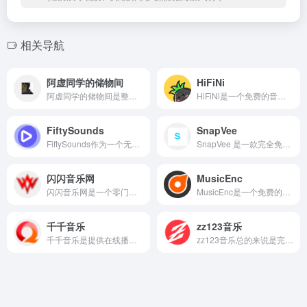
相关导航
阿虚同学的储物间
HiFiNi
阿虚同学的储物间是整合了包括影视、学习资料、软件、工具、音乐、小说等资源分享平台。
HiFiNi是一个免费的音乐分享和下载的音乐平台，无论是想要分享音乐，还是在线试听和下载音乐，都可以在这里实现。
FiftySounds
SnapVee
FiftySounds作为一个无版权背景音乐推荐平台，为创作者提供了丰富、安全的音乐资源，让内容创作更加轻松。
SnapVee 是一款完全免费的在线下载工具，支持抖音、TikTok、Bilibili、YouTube、小红书、Instagram、快手、Twitter/X、Facebook 等主流社交平台的高清视频与图片，无需注册即可使用。
闪闪音乐网
MusicEnc
闪闪音乐网是一个零门槛的免费MP3/MP4资源站，收录华语、欧美、DJ、儿歌等数万首曲目，支持在线试听与直链下载，无需注册、无广告、无水印。
MusicEnc是一个免费的音乐资源搜索平台，不需要注册账号，非常适合自由下载和听本地音乐的用户。
千千音乐
zz123音乐
千千音乐是提供在线播放、下载、搜索、榜单、电台、歌单、云端收藏等服务，曲库覆盖流行、古典、独立等多种正版音乐，支持无损音质播放和智能推荐。
zz123音乐总的来说是完全免费的在线音乐平台，没有广告干扰，无需注册就可以在线听音乐，下载音乐是需要注册账号。