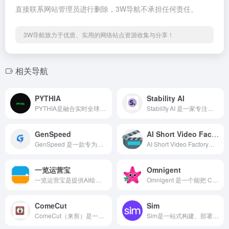
直接联系网站管理员进行删除，3W导航不承担任何责任。
3W导航致力于优质、实用的网络站点资源收集与分享！
相关导航
PYTHIA
Stability AI
PYTHIA是融合实时全球情报仪表盘 Osiris 和群智预测引擎 MiroFish，通过本地运行的 Ollama LLM，实现“一键获取地球实时状态 + 多时间尺度预测”。
Stability AI 是一家专注于开源生成式人工智能模型的公司，致力于让 AI 技术“为大众服务、由大众驱动”。
GenSpeed
AI Short Video Factory
GenSpeed 是一款专为应对当前AI内容创作与检测浪潮而设计的专业工具。它将人工智能的生成效率与人类表达的自然流畅度相结合，旨在提供一种有效且高效的内容优化解决方案。
AI Short Video Factory是一键生成产品营销与泛内容短视频，AI批量自动剪辑，高颜值跨平台桌面端工具。
一览运营宝
Omnigent
一览运营宝是提供AI绘图视频内容创作管理平台，它提供的功能包含了AI工具，如AI编剧、AI绘图、AI配音、AI剪辑等，帮助用户高效制作高质量的视频内容。
Omnigent 是一个能把 Claude Code、Codex、Pi 等不同家族的 AI 智能体打包、串联并统一控管的超级平台。 它的出现，意味着 AI 工程正迈入像 Kubernetes 管理容器一样的“多 Agent 舰队管理时代”。
ComeCut
Sim
ComeCut（来剪）是一款 免费开源的轻量级 AI 视频编辑器，专为希望快速完成剪辑、添加特效和生成双语字幕的用户设计。
Sim是一站式构建、部署、管理智能Agent，连接真实业务，跑出生产级效果！