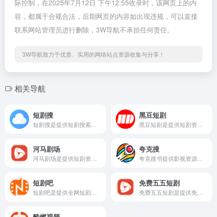
际控制，在2025年7月12日 下午12:55收录时，该网页上的内
容，都属于合规合法，后期网页的内容如出现违规，可以直接
联系网站管理员进行删除，3W导航不承担任何责任。
3W导航致力于优质、实用的网络站点资源收集与分享！
相关导航
短剧搜
黑豆短剧
短剧搜是提供短剧搜索资源平台，平台拥有超过9999+的短剧资源，不管是那种题材资源的网站都可以找到。
黑豆短剧是提供短剧资源合集的平台，该平台整合了包括抖音短剧在内的多种热门短剧资源，覆盖搞笑、爱情、悬疑、穿越等丰富题材，满足不同观众的喜好。
河马剧场
夸克搜
河马剧场是提供短剧资源在线看和下载的网页，网页的内容丰富多样，包含言情、古装、都市、仙侠、穿越等，满足不同用户的兴趣需求。
夸克搜书提供影视资源搜索的网盘，尤其是短剧资源搜索，网页提供的搜索资源超级丰富，包含电视剧、短剧、综艺等。
短剧吧
免费五五短剧
短剧吧是提供全网短剧资源在线看的短剧网站，网站的内容丰富多样，包含包括推荐、新剧、排行榜、经典、优选等，还有国内外的短剧资源。
免费五五短剧是提供免费短剧视频资源的网页，用户是可以在网页搜索到对应的短剧资源的，如喜剧、爱情、悬疑、动作等，都可以找到。
酷燃视频