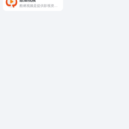
酷燃视频是提供影视资源在线看的平台，网页的资源非常丰富多样，涵盖了影视、娱乐、文化、动漫、旅行、美食、育儿等多种内容的短视频服务。