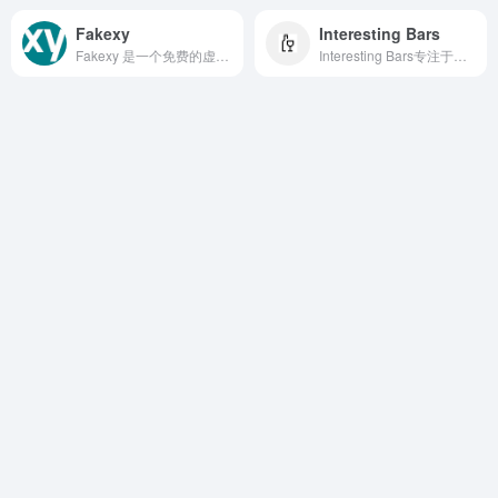
Fakexy
Interesting Bars
Fakexy 是一个免费的虚拟地址生成器，它生成的地址包含街道、城市、州/省、邮编等完整信息，大部分地址都能通过实际验证，看起来就像真实存在的住址，非常适合开发测试、表单填充、隐私保护等场景。
Interesting Bars专注于全球特色酒吧的推荐平台，收录了各类隐藏酒吧、屋顶酒吧、调酒吧等独具风情的场所。