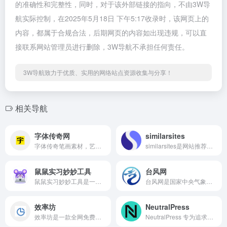
的准确性和完整性，同时，对于该外部链接的指向，不由3W导
航实际控制，在2025年5月18日 下午5:17收录时，该网页上的
内容，都属于合规合法，后期网页的内容如出现违规，可以直
接联系网站管理员进行删除，3W导航不承担任何责任。
3W导航致力于优质、实用的网络站点资源收集与分享！
相关导航
字体传奇网
similarsites
字体传奇笔画素材，艺术字，商用字体，字体72变，改字，免费字体，字体设计教程，字体辅导，字体标志品牌设计为主，他们为了设计不抛弃，不放弃，旨在共同提高大家的设计水平。
similarsites是网站推荐搜索引擎，它提供的功能比较新颖，就是帮用户发现浏览网站相似的其他网站帮忙用户更好发掘其他资源信息。
鼠鼠实习妙妙工具
台风网
鼠鼠实习妙妙工具是一款聚合了简历优化、面试话术模拟、大厂薪资/背调避坑指南的全能型 AI 辅助求职工具。
台风网是国家中央气象台的权威发布网站，网站可以实时跟踪天气情况，如台风之最、预警信号、海区预报、降水预报、灾害天气、卫星云图、雷达拼图、天气实况等24小时、48小时、72小时的天气情况。
效率坊
NeutralPress
效率坊是一款全网免费视频去水印下载服务，支持抖音、B站、YouTube、快手、小红书等百余主流平台。
NeutralPress 专为追求简洁、高效与自由度的内容创作者打造，堪称个人博客、独立站的理想解决方案。