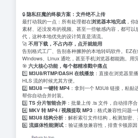
🔒
隐私狂魔的终极方案：文件绝不上传
最打动我的一点：所有处理都在
浏览器本地完成
，你
素材、还没发布的视频、甚至一些敏感内容，都可以放
代，这种本地优先的设计简直是清流。
🚀
不用下载，不占内存，点开就能用
告别格式工厂、告别各种臃肿的本地转码软件。EZ在线工
Windows、Linux 通吃，甚至手机浏览器都能跑
🎯
六大核心功能，每个都精准戳中痛点
1️⃣
M3U8/RTMP/DASH 在线播放
：直接在浏览器里
HLS 流的时候尤其方便。
2️⃣
M3U8 一键转 MP4
：拿到一个 M3U8 链接，粘贴
帮你自动合并封装。
3️⃣
TS 分片智能合并
：批量上传 .ts 文件，自动排
4️⃣
MKV 转 MP4 / 视频提取 MP3
：格式兼容性问题一
5️⃣
M3U8 结构分析
：解析索引文件结构，检测加密、
6️⃣
流媒体性能测试
：验证播放兼容性，排查卡顿原因