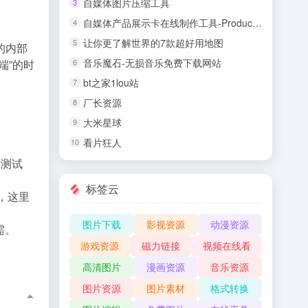
自媒体图片压缩工具
3
自媒体产品展示卡在线制作工具-Product Lates
4
让你更了解世界的7款超好用地图
5
的内部
音乐魔石-无损音乐免费下载网站
端”的时
6
bt之家1lou站
7
厂长资源
8
、
大米星球
9
看片狂人
10
者测试
标签云
片，这里
图片下载
影视资源
动漫资源
需。
游戏资源
磁力链接
视频在线看
高清图片
漫画资源
音乐资源
图片资源
图片素材
格式转换