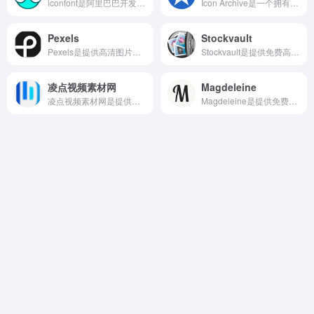
iconfont是阿里巴巴开发的矢量图标管理平台，提供了便捷的图标管理和使用体验，图标资源包括图标库、矢量插画库、3D插画库、动效库、字体库。
Icon Archive是一个拥有超过800,000个免费图标/2,517个图标包的图标资源网站，包含比较热门的图标，如箭头、礼物、动物等。
Pexels
Stockvault
Pexels是提供高清图片和视频素材的网站，用户可以在网页搜索图片资源和视频资源，并且免费下载到本地或者是网盘备用。
Stockvault是提供免费高清图片下载和插图下载的网页，网页提供的资源也超级多，包含风景图片、美食图片、自然图片等，满足不同用户的不同需求。
凌点视频素材网
Magdeleine
凌点视频素材网是提供视频素材下载的网页，其中有高清正版视频素材、AE模板、片头视频素材制作模板、4K视频下载等服务。
Magdeleine是提供免费高清图片的网页，网页的使用也非常简单，用户可以通过这些方式可以更精准的找到自己想要的图片，如颜色、标签、分类等方式搜索图片，支持颜色搜索和标签搜索等。