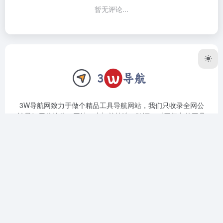
暂无评论...
3W导航网致力于做个精品工具导航网站，我们只收录全网公
认最好用的软件、网站。上架前筛选、验证，对于复杂的工具
我们还会编写详细的使用教程，让用户远离选择困难症，拿到
直接用，拿到立马会用。
友链申请
隐私协议
SiteMap网站地图
Copyright © 2026
3W导航