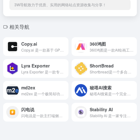
3W导航致力于优质、实用的网络站点资源收集与分享！
相关导航
Copy.ai
360鸿图
Copy.ai 是一款基于 GPT‑3/4 大模型的人工智能写作平台，专为营销、内容创作和团队协作而设计。
360鸿图是一款AI绘画工具，用户可以直接通过输入关键词，图片等直接生成想要的图片。
Lyra Exporter
ShortBread
Lyra Exporter 是一款专门为多平台 AI 对话设计的开源导出与管理工具。
Shortbread是一个多合一的3D引擎和平台，使每个讲故事的人都能创作、发布漫画并从中获利。通过上传或生成角色、摆出面板和应用风格化的滤镜，任何人都可以在几分钟内制作漫画。
md2ex
秘塔AI搜索
md2ex 是一个极简却功能强大的网页端 Markdown 排版与多格式导出工具。
秘塔AI搜索是一个完全免费的智能搜索工具，支持全网搜索、学术资料搜索、播客搜索，对话回答等多种需求。
闪电说
Stability AI
闪电说是一款主打端侧优先的AI语音输入法。它的核心定位是帮助用户告别传统键盘打字模式，通过先进的AI语音识别技术，实现输入效率的飞跃式提升。
Stability AI 是一家专注于开源生成式人工智能模型的公司，致力于让 AI 技术“为大众服务、由大众驱动”。