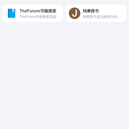
TheFuture书籍搜索
鸠摩搜书
TheFuture书籍搜索是提供电子书资源的网页，网页整合了很多电子书资源包括但不限于小说、文学、人文社科、经济管理、生活休闲等各类书籍。
鸠摩搜书是功能强大的免费小说阅读及搜索网页，网页提供海量的免费小说资源