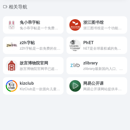
相关导航
兔小乖字帖
浙江图书馆
兔小乖字帖是一个免费在线学习练字字体，它还包含了汉字字帖、拼音字帖、数学字帖、国风字帖、空白字帖等。
浙江图书馆是一个功能齐全、操作便捷且完全免费的公共图书馆平台，适合学生、研究人员以及普通读者使用。
z2h字帖
PhET
z2h字帖是一款免费的在线字帖生成工具，包含汉字字帖，英文字帖，数字字帖，拼音字帖，控笔练习等可生成字贴。
hET是全球最权威的免费 STEM 互动仿真平台，涵盖物理、化学、生物、地球科学与数学 170+ 模拟实验。
故宫博物院官网
zlibrary
故宫博物院官网早已超越传统博物馆网站的定位，成为一座**永不闭馆的数字紫禁城**。它将186万余件珍贵藏品、恢弘古建筑群与现代数字技术深度融合，为全球用户提供沉浸式、互动式文化体验。
zlibrary最新国内入口、镜像网址以及官网地址
kizclub
网易公开课
KizClub是一款面向儿童的免费线上学习乐园，汇聚了字母认知、发音训练、视觉词汇、故事互动、手工创作等多元化教育内容，旨在通过轻松有趣的环境激发孩子的学习热情，提升语言表达和认知能力。
网易公开课网站提供丰富的课程资源，涵盖人文、科学、艺术、技术等多个领域，满足不同用户的学习需求。