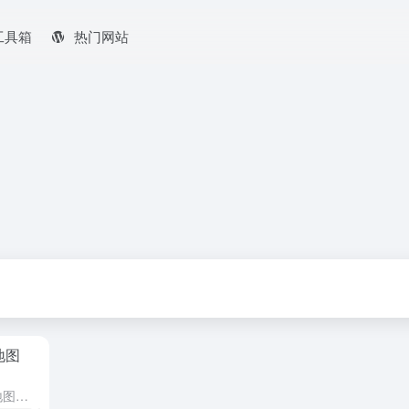
工具箱
热门网站
地图
全球实时地震地图 全球实时地震地图网站通过聚合全球各大地震监测机构的数据，将全球范围内发生的地震事件实时标注在交互式地图上。其核心目的在于通过可视化的方式，向公众、政府机构及应急组织提供即时的情境意识...