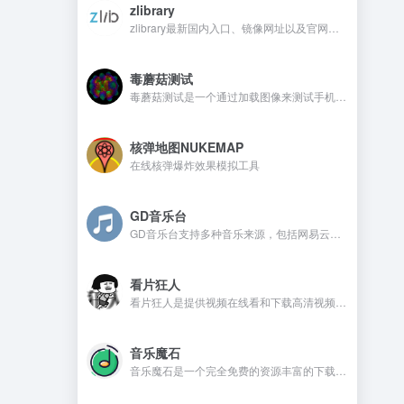
zlibrary
zlibrary最新国内入口、镜像网址以及官网地址
毒蘑菇测试
毒蘑菇测试是一个通过加载图像来测试手机电脑设备的显卡性能测试工具，网站测试是完全免费的，而且没有广告。
核弹地图NUKEMAP
在线核弹爆炸效果模拟工具
GD音乐台
GD音乐台支持多种音乐来源，包括网易云、QQ音乐、酷我音乐、Tidal、Qobuz等，并且还支持一些测试音乐源，比如Spotify、喜马FM、咪咕、酷狗、油管等。在GD音乐台是不需要注册，还可以免费使用的音乐开源网站。
看片狂人
看片狂人是提供视频在线看和下载高清视频的网站，网站提供免费观看电影、电视剧、动漫、综艺、日剧、韩剧、美剧等资源。
音乐魔石
音乐魔石是一个完全免费的资源丰富的下载平台，平台不需要注册且没有广告，喜欢的音乐资源都可以找到。