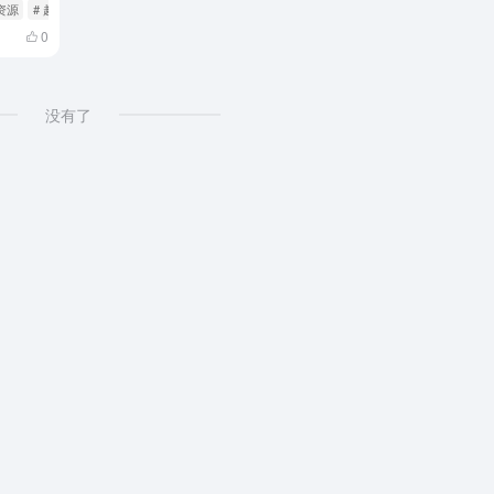
资源
# 趣映坊影视
0
没有了