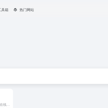
工具箱
热门网站
趣映坊影视是一个提供全网影视剧在线观看的综合平台，主要服务于需要快速获取最新影视内容的用户。