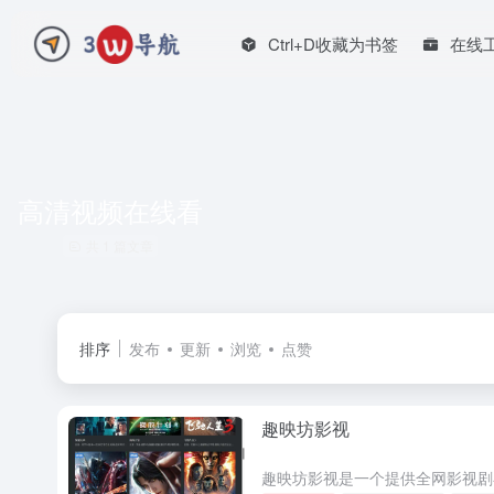
Ctrl+D收藏为书签
在线
高清视频在线看
共 1 篇文章
排序
发布
更新
浏览
点赞
趣映坊影视