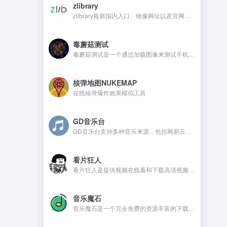
zlibrary
zlibrary最新国内入口、镜像网址以及官网地址
毒蘑菇测试
毒蘑菇测试是一个通过加载图像来测试手机电脑设备的显卡性能测试工具，网站测试是完全免费的，而且没有广告。
核弹地图NUKEMAP
在线核弹爆炸效果模拟工具
GD音乐台
GD音乐台支持多种音乐来源，包括网易云、QQ音乐、酷我音乐、Tidal、Qobuz等，并且还支持一些测试音乐源，比如Spotify、喜马FM、咪咕、酷狗、油管等。在GD音乐台是不需要注册，还可以免费使用的音乐开源网站。
看片狂人
看片狂人是提供视频在线看和下载高清视频的网站，网站提供免费观看电影、电视剧、动漫、综艺、日剧、韩剧、美剧等资源。
音乐魔石
音乐魔石是一个完全免费的资源丰富的下载平台，平台不需要注册且没有广告，喜欢的音乐资源都可以找到。