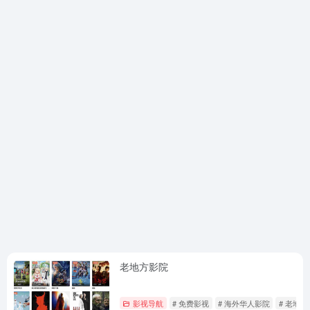
老地方影院
影视导航
# 免费影视
# 海外华人影院
# 老地