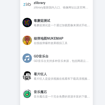
zlibrary
zlibrary最新国内入口、镜像网址以及官网地址
毒蘑菇测试
毒蘑菇测试是一个通过加载图像来测试手机电脑设备的显卡性能测试工具，网站测试是完全免费的，而且没有广告。
核弹地图NUKEMAP
在线核弹爆炸效果模拟工具
GD音乐台
GD音乐台支持多种音乐来源，包括网易云、QQ音乐、酷我音乐、Tidal、Qobuz等，并且还支持一些测试音乐源，比如Spotify、喜马FM、咪咕、酷狗、油管等。在GD音乐台是不需要注册，还可以免费使用的音乐开源网站。
看片狂人
看片狂人是提供视频在线看和下载高清视频的网站，网站提供免费观看电影、电视剧、动漫、综艺、日剧、韩剧、美剧等资源。
音乐魔石
音乐魔石是一个完全免费的资源丰富的下载平台，平台不需要注册且没有广告，喜欢的音乐资源都可以找到。