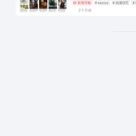
影视导航
# sszzyy
# 动漫综艺
#
2个月前