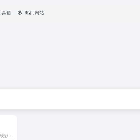
工具箱
热门网站
西瓜影院是一类专注于提供免费在线影视观看的平台，主要汇集最新电影、热播电视剧、动漫、综艺等资源，支持高清播放和手机端访问。