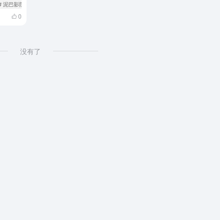
# 泥巴影院
0
没有了