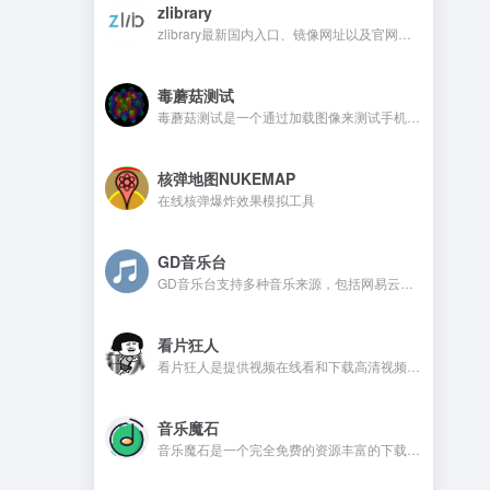
zlibrary
zlibrary最新国内入口、镜像网址以及官网地址
毒蘑菇测试
毒蘑菇测试是一个通过加载图像来测试手机电脑设备的显卡性能测试工具，网站测试是完全免费的，而且没有广告。
核弹地图NUKEMAP
在线核弹爆炸效果模拟工具
GD音乐台
GD音乐台支持多种音乐来源，包括网易云、QQ音乐、酷我音乐、Tidal、Qobuz等，并且还支持一些测试音乐源，比如Spotify、喜马FM、咪咕、酷狗、油管等。在GD音乐台是不需要注册，还可以免费使用的音乐开源网站。
看片狂人
看片狂人是提供视频在线看和下载高清视频的网站，网站提供免费观看电影、电视剧、动漫、综艺、日剧、韩剧、美剧等资源。
音乐魔石
音乐魔石是一个完全免费的资源丰富的下载平台，平台不需要注册且没有广告，喜欢的音乐资源都可以找到。