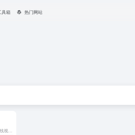
工具箱
热门网站
泥巴影院是一个面向全球华人的在线视频媒体平台，主要提供免费高清电影、电视剧、综艺、动漫、台剧、日剧、泰剧等资源，支持即点即播。