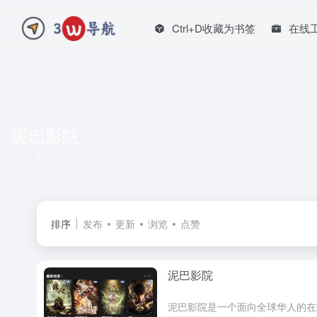
Ctrl+D收藏为书签
在线
泥巴影院
共 1 篇文章
排序
发布
更新
浏览
点赞
泥巴影院