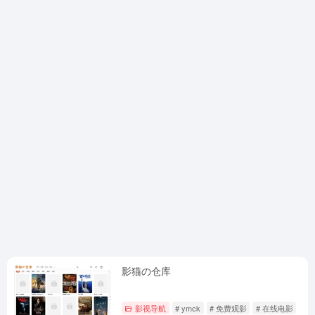
影猫の仓库
影视导航
# ymck
# 免费观影
# 在线电影