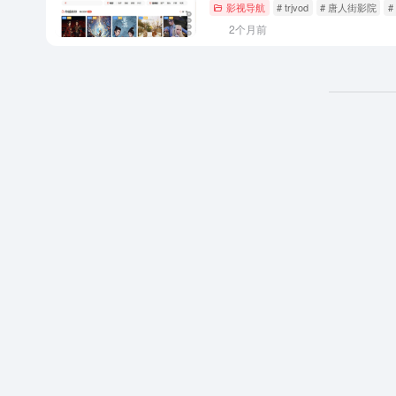
影视导航
# trjvod
# 唐人街影院
2个月前