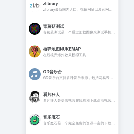
zlibrary
zlibrary最新国内入口、镜像网址以及官网地址
毒蘑菇测试
毒蘑菇测试是一个通过加载图像来测试手机电脑设备的显卡性能测试工具，网站测试是完全免费的，而且没有广告。
核弹地图NUKEMAP
在线核弹爆炸效果模拟工具
GD音乐台
GD音乐台支持多种音乐来源，包括网易云、QQ音乐、酷我音乐、Tidal、Qobuz等，并且还支持一些测试音乐源，比如Spotify、喜马FM、咪咕、酷狗、油管等。在GD音乐台是不需要注册，还可以免费使用的音乐开源网站。
看片狂人
看片狂人是提供视频在线看和下载高清视频的网站，网站提供免费观看电影、电视剧、动漫、综艺、日剧、韩剧、美剧等资源。
音乐魔石
音乐魔石是一个完全免费的资源丰富的下载平台，平台不需要注册且没有广告，喜欢的音乐资源都可以找到。