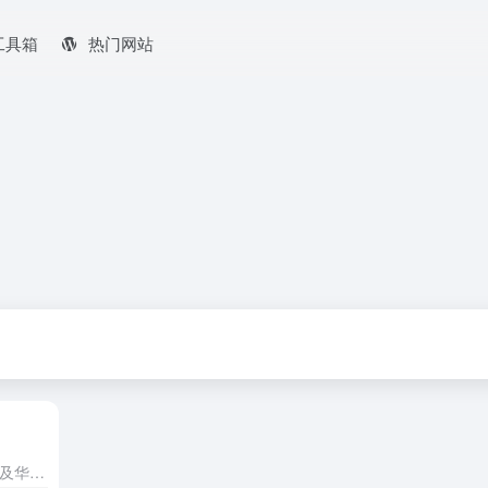
工具箱
热门网站
唐人街影院是一个专门为海外华人及华语影视爱好者提供免费在线观影服务的网络视频平台。它汇集了中国大陆、中国香港、中国台湾以及亚洲其他地区的电影、电视剧、综艺、动漫和纪录片，致力于解决海外用户因地域限制无...