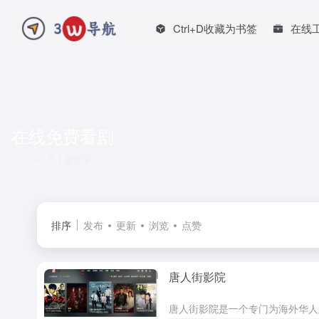
Ctrl+D收藏为书签
在线
在线免费看剧
共 1 篇文章
排序
发布
更新
浏览
点赞
唐人街影院