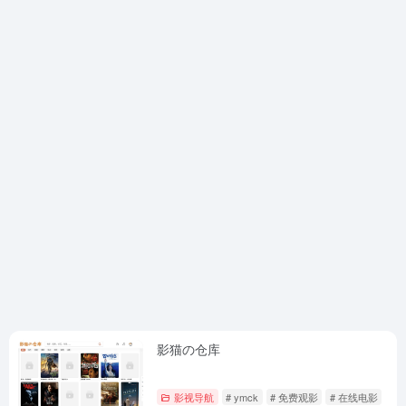
影猫の仓库
影视导航
# ymck
# 免费观影
# 在线电影