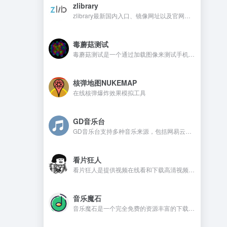
zlibrary
zlibrary最新国内入口、镜像网址以及官网地址
毒蘑菇测试
毒蘑菇测试是一个通过加载图像来测试手机电脑设备的显卡性能测试工具，网站测试是完全免费的，而且没有广告。
核弹地图NUKEMAP
在线核弹爆炸效果模拟工具
GD音乐台
GD音乐台支持多种音乐来源，包括网易云、QQ音乐、酷我音乐、Tidal、Qobuz等，并且还支持一些测试音乐源，比如Spotify、喜马FM、咪咕、酷狗、油管等。在GD音乐台是不需要注册，还可以免费使用的音乐开源网站。
看片狂人
看片狂人是提供视频在线看和下载高清视频的网站，网站提供免费观看电影、电视剧、动漫、综艺、日剧、韩剧、美剧等资源。
音乐魔石
音乐魔石是一个完全免费的资源丰富的下载平台，平台不需要注册且没有广告，喜欢的音乐资源都可以找到。