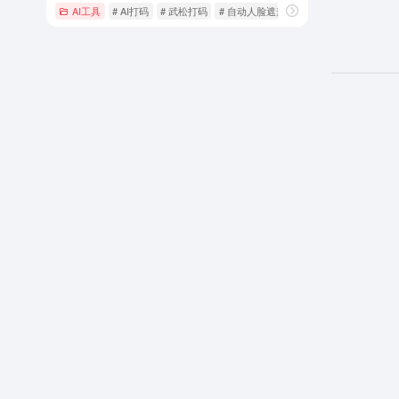
AI工具
# AI打码
# 武松打码
# 自动人脸遮盖