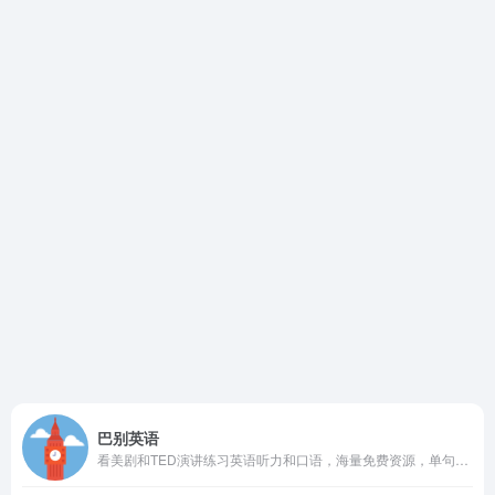
巴别英语
看美剧和TED演讲练习英语听力和口语，海量免费资源，单句复读、灵活中英字幕设置等专为英语学习设计的功能