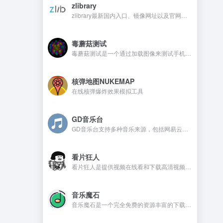
zlibrary
zlibrary最新国内入口、镜像网址以及官网地址
毒蘑菇测试
毒蘑菇测试是一个通过加载图像来测试手机电脑设备的显卡性能测试工具，网站测试是完全免费的，而且没有广告。
核弹地图NUKEMAP
在线核弹爆炸效果模拟工具
GD音乐台
GD音乐台支持多种音乐来源，包括网易云、QQ音乐、酷我音乐、Tidal、Qobuz等，并且还支持一些测试音乐源，比如Spotify、喜马FM、咪咕、酷狗、油管等。在GD音乐台是不需要注册，还可以免费使用的音乐开源网站。
看片狂人
看片狂人是提供视频在线看和下载高清视频的网站，网站提供免费观看电影、电视剧、动漫、综艺、日剧、韩剧、美剧等资源。
音乐魔石
音乐魔石是一个完全免费的资源丰富的下载平台，平台不需要注册且没有广告，喜欢的音乐资源都可以找到。