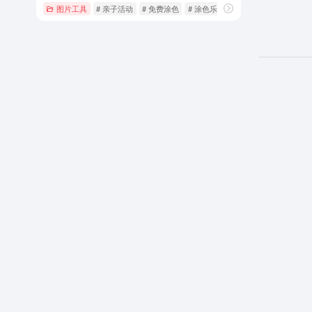
图片工具
# 亲子活动
# 免费涂色
# 涂色乐园