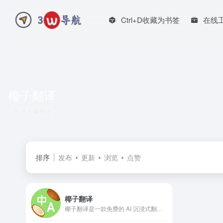
Ctrl+D收藏为书签
在线
椰子翻译
共 1 篇网址
排序
发布
更新
浏览
点赞
椰子翻译
椰子翻译是一款免费的 AI 沉浸式翻译浏览器插件，安装之后，网页、PDF、视频字幕，全部一键双语对照，阅读体验直接起飞。