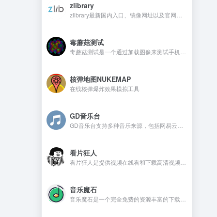
zlibrary
zlibrary最新国内入口、镜像网址以及官网地址
毒蘑菇测试
毒蘑菇测试是一个通过加载图像来测试手机电脑设备的显卡性能测试工具，网站测试是完全免费的，而且没有广告。
核弹地图NUKEMAP
在线核弹爆炸效果模拟工具
GD音乐台
GD音乐台支持多种音乐来源，包括网易云、QQ音乐、酷我音乐、Tidal、Qobuz等，并且还支持一些测试音乐源，比如Spotify、喜马FM、咪咕、酷狗、油管等。在GD音乐台是不需要注册，还可以免费使用的音乐开源网站。
看片狂人
看片狂人是提供视频在线看和下载高清视频的网站，网站提供免费观看电影、电视剧、动漫、综艺、日剧、韩剧、美剧等资源。
音乐魔石
音乐魔石是一个完全免费的资源丰富的下载平台，平台不需要注册且没有广告，喜欢的音乐资源都可以找到。