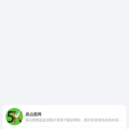
易点图网
易点图网是提供图片资源下载的网站，图片的资源包含的内容多样，如风景壁纸、4K游戏壁纸、明星壁纸、4K卡通动漫壁纸、4K动物壁纸、汽车壁纸等，满足用户对不同壁纸的需求。