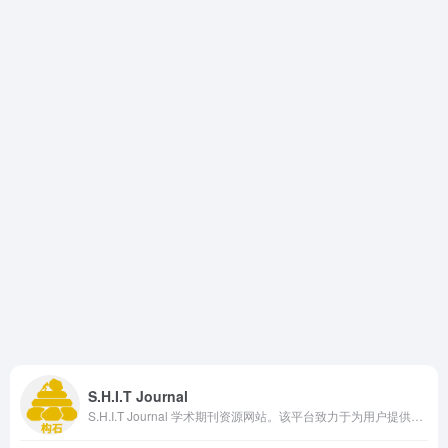
S.H.I.T Journal
S.H.I.T Journal 学术期刊资源网站。该平台致力于为用户提供便捷的学术期刊查询与资源获取渠道，帮助研究者更高效地查找和了解各类学术期刊信息。